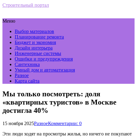
Строительный портал
Меню
Выбор материалов
Планирование ремонта
Бюджет и экономия
Дизайн интерьера
Инженерные системы
Ошибки и предупреждения
Сантехника
Умный дом и автоматизация
Разное
Карта сайта
Мы только посмотреть: доля
«квартирных туристов» в Москве
достигла 40%
15 ноября 2025
Разное
Комментарии: 0
Эти люди ходят на просмотры жилья, но ничего не покупают