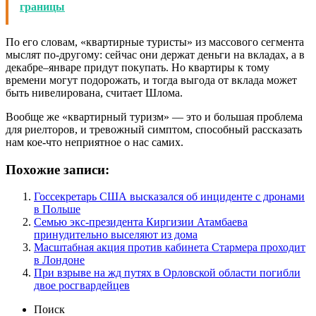
границы
По его словам, «квартирные туристы» из массового сегмента
мыслят по-другому: сейчас они держат деньги на вкладах, а в
декабре–январе придут покупать. Но квартиры к тому
времени могут подорожать, и тогда выгода от вклада может
быть нивелирована, считает Шлома.
Вообще же «квартирный туризм» — это и большая проблема
для риелторов, и тревожный симптом, способный рассказать
нам кое-что неприятное о нас самих.
Похожие записи:
Госсекретарь США высказался об инциденте с дронами
в Польше
Семью экс-президента Киргизии Атамбаева
принудительно выселяют из дома
Масштабная акция против кабинета Стармера проходит
в Лондоне
При взрыве на жд путях в Орловской области погибли
двое росгвардейцев
Поиск