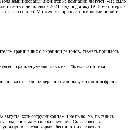
о»«Поля заминированы, лизинговые компании лютуют»«Не было
ти хоть и не попала в 2024 году под атаку ВСУ, но потеряла
из 25 тысяч свиней. Минсельхоз признал погибшими по вине
жителям граничащих с Украиной районов. Уезжать пришлось
невского района уменьшилось на 11%, но статистика
нские военные до их деревни не дошли, хотя линия фронта
2 августа, хоть сотрудников там и не было, мы пытались
ат, вода, система жизнеобеспечения. Согласовывая
августа при выгрузке кормов беспилотник атаковал