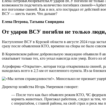
Елена ПетроваОбозревательОт ударов ВСУ погибли не только
возможности подсчитать количество погибших свиней»«Арбитр
все поголовье свиней. Как и все, кто пострадал от действий 
ВСУ — шесть тысяч. Что дальше?
Елена Петрова, Татьяна Свиридова
От ударов ВСУ погибли не только люди,
Наступление ВСУ в Курской области в августе 2024 года заст
сразу после объявления КТО, времени на сборы не было совсем
В Кореневском районе добровольную эвакуацию объявили 8 авгу
охватывает только тех, кто уехал навсегда или умер. Всего из 
Агрофирма «Открытие», которая тогда откармливала свиней, ра
находилась всего в 2,5 км от населенного пункта. Из-за близки
Директор хозяйства Игорь Умеренков говорит:
— После того как был объявлен режим КТО, ЧС федерально
кормить животных. Приезжал работник, следил за тем, чт
с оперштабом, с главой района, на свой страх и риск мы 