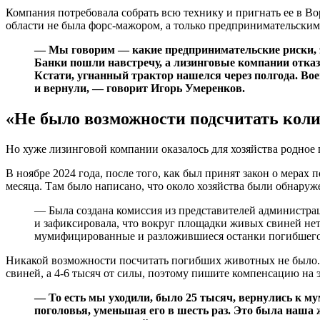
Компания потребовала собрать всю технику и пригнать ее в 
области не была форс-мажором, а только предпринимательскими
— Мы говорим — какие предпринимательские риски, эт
Банки пошли навстречу, а лизинговые компании отказ
Кстати, угнанный трактор нашелся через полгода. Вое
и вернули, — говорит Игорь Умеренков.
«Не было возможности подсчитать кол
Но хуже лизинговой компании оказалось для хозяйства родное 
В ноябре 2024 года, после того, как был принят закон о мера
месяца. Там было написано, что около хозяйства были обнару
— Была создана комиссия из представителей администрац
и зафиксировала, что вокруг площадки живых свиней не
мумифицированные и разложившиеся останки погибшего п
Никакой возможности посчитать погибших животных не было. Ф
свиней, а 4-6 тысяч от силы, поэтому пишите компенсацию на э
— То есть мы уходили, было 25 тысяч, вернулись к 
поголовья, уменьшая его в шесть раз. Это была наша 