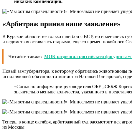
никаких компенсаций.
«Арбитраж принял наше заявление»
В Курской области не только шли бои с ВСУ, но и менялись 
и ведомствах оставалась старыми, еще со времен покойного Ст
Читайте также:
МОК разрешил российским фигуристам 
Новый замгубернатора, к которому обратились животноводы пе
исполняющей обязанности министра Натальи Гончаровой, содер
«Согласно информации руководителя ОБУ „СББЖ Кореневс
значительно меньше количества, указанного в представл
Теперь, в конце октября, арбитражный суд рассмотрит иск аг
из Москвы.