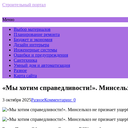
Строительный портал
Меню
Выбор материалов
Планирование ремонта
Бюджет и экономия
Дизайн интерьера
Инженерные системы
Ошибки и предупреждения
Сантехника
Умный дом и автоматизация
Разное
Карта сайта
«Мы хотим справедливости!». Минсельх
3 октября 2025
Разное
Комментарии: 0