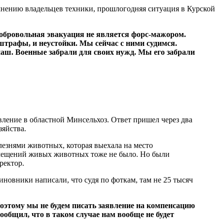
мнению владельцев техники, прошлогодняя ситуация в Курской
добровольная эвакуация не является форс-мажором.
штрафы, и неустойки. Мы сейчас с ними судимся.
наш. Военные забрали для своих нужд. Мы его забрали
вление в областной Минсельхоз. Ответ пришел через два
зяйства.
лезнями животных, которая выехала на место
омещений живых животных тоже не было. Но были
ректор.
овники написали, что судя по фоткам, там не 25 тысяч
этому мы не будем писать заявление на компенсацию
ообщил, что в таком случае нам вообще не будет