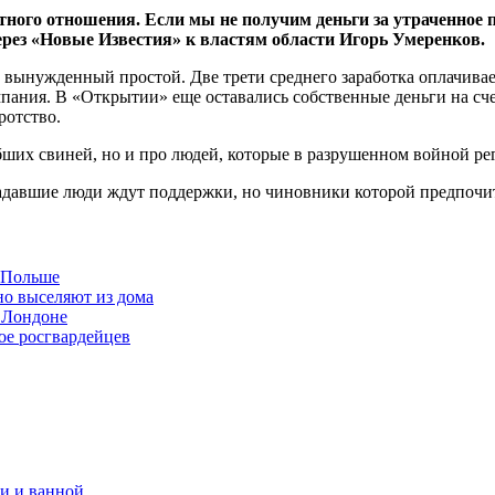
тного отношения. Если мы не получим деньги за утраченное 
ерез «Новые Известия» к властям области Игорь Умеренков.
 в вынужденный простой. Две трети среднего заработка оплачива
мпания. В «Открытии» еще оставались собственные деньги на счет
ротство.
ших свиней, но и про людей, которые в разрушенном войной рег
традавшие люди ждут поддержки, но чиновники которой предпочит
в Польше
но выселяют из дома
 Лондоне
ое росгвардейцев
и и ванной