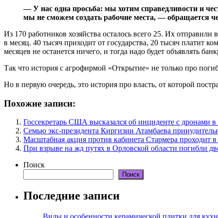
— У нас одна просьба: мы хотим справедливости и чес
мы не сможем создать рабочие места, — обращается ч
Из 170 работников хозяйства осталось всего 25. Их отправили
в месяц. 40 тысяч приходит от государства, 20 тысяч платит ко
месяцев не останется ничего, и тогда надо будет объявлять банк
Так что история с агрофирмой «Открытие» не только про погиб
Но в первую очередь, это история про власть, от которой пос
Похожие записи:
Госсекретарь США высказался об инциденте с дронами 
Семью экс-президента Киргизии Атамбаева принудитель
Масштабная акция против кабинета Стармера проходит в
При взрыве на жд путях в Орловской области погибли дв
Поиск
Поиск
Последние записи
Виды и особенности керамической плитки для кухн