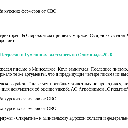
губернаторы. За Старовойтом пришел Смирнов, Смирнова сменил
аровойта.
Петросян и Гуменнику выступить на Олимпиаде-2026
редал письмо в Минсельхоз. Круг замкнулся. Последнее письмо,
жало те же аргументы, что и предыдущие четыре письма из выс
кого района“ пересчет погибших животных не проводился, но 
енных документах об оценке ущерба АО Агрофирмой „Открытие“ в
рофирмы «Открытие» к Минсельхозу Курской области и федераль