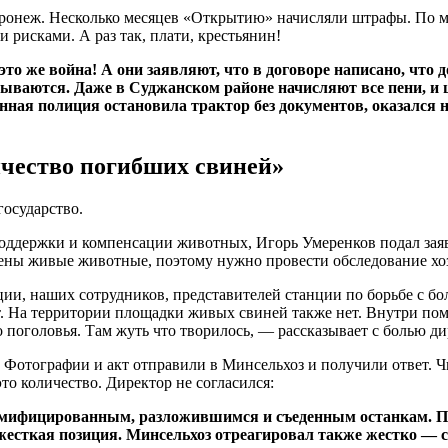
Воронеж. Несколько месяцев «Открытию» начисляли штрафы. По 
 рисками. А раз так, плати, крестьянин!
о же война! А они заявляют, что в договоре написано, что 
ываются. Даже в Суджанском районе начисляют все пени, и 
нная полиция остановила трактор без документов, оказался 
ичество погибших свиней»
государство.
х поддержки и компенсации животных, Игорь Умеренков подал зая
жены живые животные, поэтому нужно провести обследование хо
ии, наших сотрудников, представителей станции по борьбе с бо
т. На территории площадки живых свиней также нет. Внутри п
оголовья. Там жуть что творилось, — рассказывает с болью ди
отографии и акт отправили в Минсельхоз и получили ответ. Чин
то количество. Директор не согласился:
мумифицированным, разложившимся и съеденным останкам. По
жесткая позиция. Минсельхоз отреагировал также жестко — с