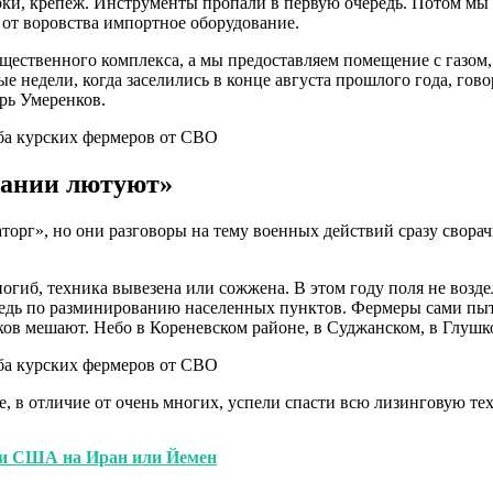
арки, крепеж. Инструменты пропали в первую очередь. Потом м
 от воровства импортное оборудование.
щественного комплекса, а мы предоставляем помещение с газом, 
 недели, когда заселились в конце августа прошлого года, говор
рь Умеренков.
пании лютуют»
орг», но они разговоры на тему военных действий сразу сворач
гиб, техника вывезена или сожжена. В этом году поля не возде
редь по разминированию населенных пунктов. Фермеры сами пыт
ников мешают. Небо в Кореневском районе, в Суджанском, в Глуш
, в отличие от очень многих, успели спасти всю лизинговую тех
ии США на Иран или Йемен