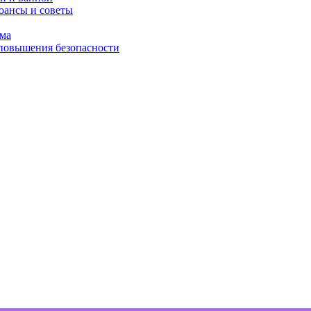
юансы и советы
ома
 повышения безопасности