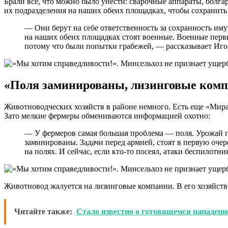
Брали все, что можно было унести: сварочные аппараты, болг
их подразделения на наших обеих площадках, чтобы сохранить
— Они берут на себе ответственность за сохранность иму
на наших обеих площадках стоят военные. Военные первые
потому что были попытки грабежей, — рассказывает Иго
«Поля заминированы, лизинговые ком
Животноводческих хозяйств в районе немного. Есть еще «Мират
Зато мелкие фермеры обмениваются информацией охотно:
— У фермеров самая большая проблема — поля. Урожай по
заминированы. Задачи перед армией, стоят в первую оче
на полях. И сейчас, если кто-то посеял, атаки беспилот
Животновод жалуется на лизинговые компании. В его хозяйстве
Читайте также:
Стало известно о готовящемся нападен