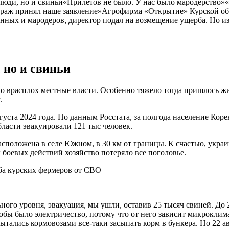
 люди, но и свиньи«Прилетов не было. У нас было мародерств
аж принял наше заявление»Агрофирма «Открытие» Курской облас
военных и мародеров, директор подал на возмещение ущерба. Но 
 но и свиньи
ало врасплох местные власти. Особенно тяжело тогда пришлось 
.
ста 2024 года. По данным Росстата, за полгода население Коре
области эвакуировали 121 тыс человек.
сположена в селе Южном, в 30 км от границы. К счастью, украи
х боевых действий хозяйство потеряло все поголовье.
го уровня, эвакуация, мы ушли, оставив 25 тысяч свиней. До 2
обы было электричество, потому что от него зависит микроклим
пытались кормовозами все-таки засыпать корм в бункера. Но 22 