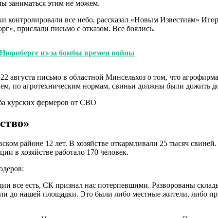
 мы заниматься этим не можем.
 контролировали все небо, рассказал «Новым Известиям» Игор
рг», прислали письмо с отказом. Все боялись.
 Нюрнберге из-за бомбы времен войны
 22 августа письмо в областной Минсельхоз о том, что агрофир
ем, по агротехническим нормам, свиньи должны были дожить до 9
рство»
ком районе 12 лет. В хозяйстве откармливали 25 тысяч свиней.
ции в хозяйстве работало 170 человек.
одеров:
и все есть, СК признал нас потерпевшими. Разворованы склады,
ли до нашей площадки. Это были либо местные жители, либо прие