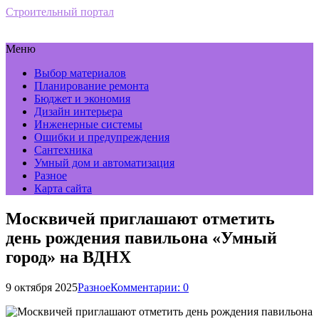
Строительный портал
Меню
Выбор материалов
Планирование ремонта
Бюджет и экономия
Дизайн интерьера
Инженерные системы
Ошибки и предупреждения
Сантехника
Умный дом и автоматизация
Разное
Карта сайта
Москвичей приглашают отметить
день рождения павильона «Умный
город» на ВДНХ
9 октября 2025
Разное
Комментарии: 0