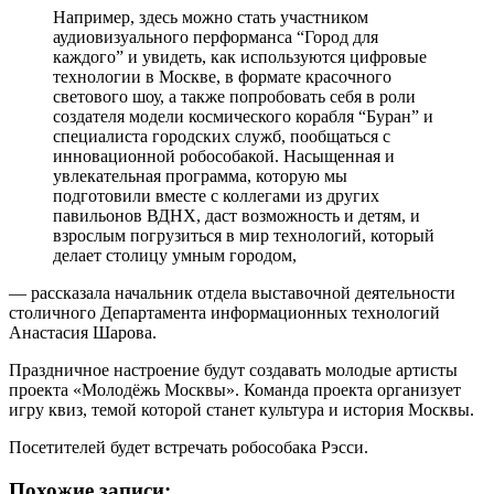
Например, здесь можно стать участником
аудиовизуального перформанса “Город для
каждого” и увидеть, как используются цифровые
технологии в Москве, в формате красочного
светового шоу, а также попробовать себя в роли
создателя модели космического корабля “Буран” и
специалиста городских служб, пообщаться с
инновационной робособакой. Насыщенная и
увлекательная программа, которую мы
подготовили вместе с коллегами из других
павильонов ВДНХ, даст возможность и детям, и
взрослым погрузиться в мир технологий, который
делает столицу умным городом,
— рассказала начальник отдела выставочной деятельности
столичного Департамента информационных технологий
Анастасия Шарова.
Праздничное настроение будут создавать молодые артисты
проекта «Молодёжь Москвы». Команда проекта организует
игру квиз, темой которой станет культура и история Москвы.
Посетителей будет встречать робособака Рэсси.
Похожие записи: