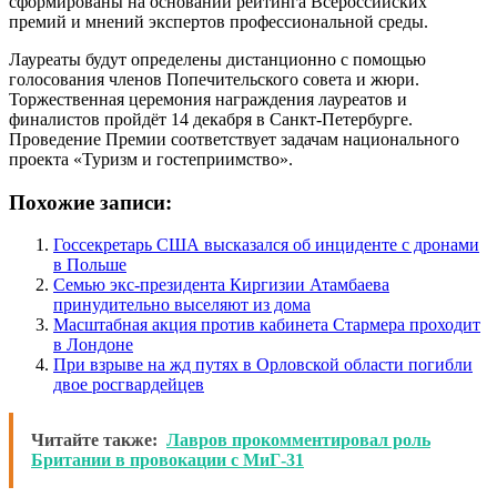
сформированы на основании рейтинга Всероссийских
премий и мнений экспертов профессиональной среды.
Лауреаты будут определены дистанционно с помощью
голосования членов Попечительского совета и жюри.
Торжественная церемония награждения лауреатов и
финалистов пройдёт 14 декабря в Санкт-Петербурге.
Проведение Премии соответствует задачам национального
проекта «Туризм и гостеприимство».
Похожие записи:
Госсекретарь США высказался об инциденте с дронами
в Польше
Семью экс-президента Киргизии Атамбаева
принудительно выселяют из дома
Масштабная акция против кабинета Стармера проходит
в Лондоне
При взрыве на жд путях в Орловской области погибли
двое росгвардейцев
Читайте также:
Лавров прокомментировал роль
Британии в провокации с МиГ-31