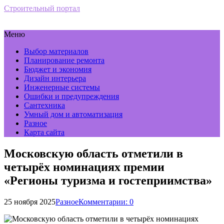
Строительный портал
Меню
Выбор материалов
Планирование ремонта
Бюджет и экономия
Дизайн интерьера
Инженерные системы
Ошибки и предупреждения
Сантехника
Умный дом и автоматизация
Разное
Карта сайта
Московскую область отметили в
четырёх номинациях премии
«Регионы туризма и гостеприимства»
25 ноября 2025
Разное
Комментарии: 0