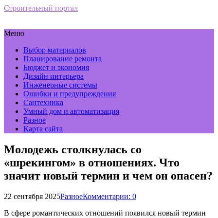
Строительный портал
Меню
Выбор материалов
Планирование ремонта
Бюджет и экономия
Дизайн интерьера
Инженерные системы
Ошибки и предупреждения
Сантехника
Умный дом и автоматизация
Разное
Карта сайта
Молодежь столкнулась со
«шрекингом» в отношениях. Что
значит новый термин и чем он опасен?
22 сентября 2025
Разное
Комментарии: 0
В сфере романтических отношений появился новый термин