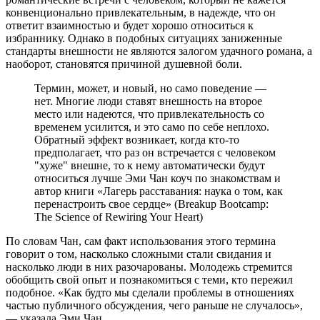
конвенционально привлекательным, в надежде, что он
ответит взаимностью и будет хорошо относиться к
избраннику. Однако в подобных ситуациях заниженные
стандарты внешности не являются залогом удачного романа, а
наоборот, становятся причиной душевной боли.
Термин, может, и новый, но само поведение —
нет. Многие люди ставят внешность на второе
место или надеются, что привлекательность со
временем усилится, и это само по себе неплохо.
Обратный эффект возникает, когда кто-то
предполагает, что раз он встречается с человеком
"хуже" внешне, то к нему автоматически будут
относиться лучше Эми Чан коуч по знакомствам и
автор книги «Лагерь расставания: наука о том, как
перенастроить свое сердце» (Breakup Bootcamp:
The Science of Rewiring Your Heart)
По словам Чан, сам факт использования этого термина
говорит о том, насколько сложными стали свидания и
насколько люди в них разочарованы. Молодежь стремится
обобщить свой опыт и познакомиться с теми, кто пережил
подобное. «Как будто мы сделали проблемы в отношениях
частью публичного обсуждения, чего раньше не случалось»,
— указала Эми Чан.