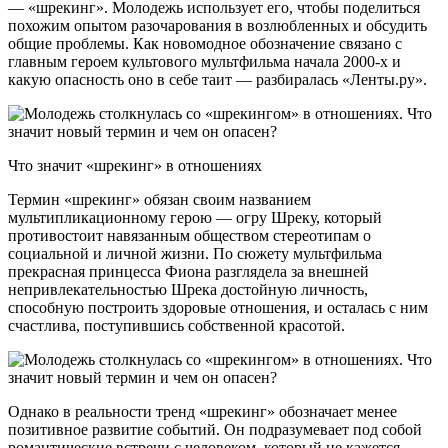
— «шрекинг». Молодежь использует его, чтобы поделиться
похожим опытом разочарования в возлюбленных и обсудить
общие проблемы. Как новомодное обозначение связано с
главным героем культового мультфильма начала 2000-х и
какую опасность оно в себе таит — разбиралась «Ленты.ру».
Что значит «шрекинг» в отношениях
Термин «шрекинг» обязан своим названием
мультипликационному герою — огру Шреку, который
противостоит навязанным обществом стереотипам о
социальной и личной жизни. По сюжету мультфильма
прекрасная принцесса Фиона разглядела за внешней
непривлекательностью Шрека достойную личность,
способную построить здоровые отношения, и осталась с ним
счастлива, поступившись собственной красотой.
Однако в реальности тренд «шрекинг» обозначает менее
позитивное развитие событий. Он подразумевает под собой
романтические встречи с человеком, который не кажется