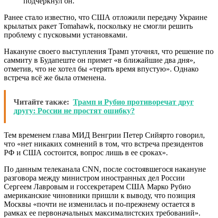
подчеркнул он.
Ранее стало известно, что США отложили передачу Украине
крылатых ракет Tomahawk, поскольку не смогли решить
проблему с пусковыми установками.
Накануне своего выступления Трамп уточнял, что решение по
саммиту в Будапеште он примет «в ближайшие два дня»,
отметив, что не хотел бы «терять время впустую». Однако
встреча всё же была отменена.
Читайте также:
Трамп и Рубио противоречат друг
другу: России не простят ошибку?
Тем временем глава МИД Венгрии Петер Сийярто говорил,
что «нет никаких сомнений в том, что встреча президентов
РФ и США состоится, вопрос лишь в ее сроках».
По данным телеканала CNN, после состоявшегося накануне
разговора между министром иностранных дел России
Сергеем Лавровым и госсекретарем США Марко Рубио
американские чиновники пришли к выводу, что позиция
Москвы «почти не изменилась и по-прежнему остается в
рамках ее первоначальных максималистских требований».