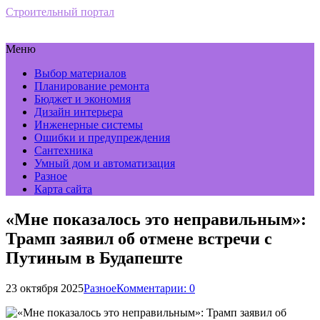
Строительный портал
Меню
Выбор материалов
Планирование ремонта
Бюджет и экономия
Дизайн интерьера
Инженерные системы
Ошибки и предупреждения
Сантехника
Умный дом и автоматизация
Разное
Карта сайта
«Мне показалось это неправильным»:
Трамп заявил об отмене встречи с
Путиным в Будапеште
23 октября 2025
Разное
Комментарии: 0