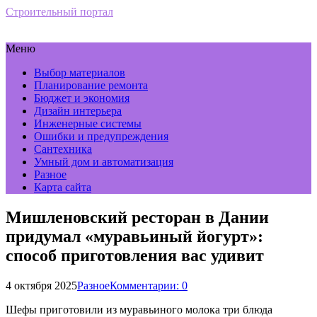
Строительный портал
Меню
Выбор материалов
Планирование ремонта
Бюджет и экономия
Дизайн интерьера
Инженерные системы
Ошибки и предупреждения
Сантехника
Умный дом и автоматизация
Разное
Карта сайта
Мишленовский ресторан в Дании
придумал «муравьиный йогурт»:
способ приготовления вас удивит
4 октября 2025
Разное
Комментарии: 0
Шефы приготовили из муравьиного молока три блюда