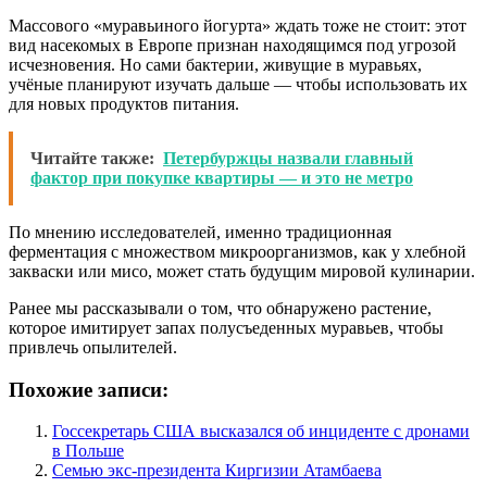
Массового «муравьиного йогурта» ждать тоже не стоит: этот
вид насекомых в Европе признан находящимся под угрозой
исчезновения. Но сами бактерии, живущие в муравьях,
учёные планируют изучать дальше — чтобы использовать их
для новых продуктов питания.
Читайте также:
Петербуржцы назвали главный
фактор при покупке квартиры — и это не метро
По мнению исследователей, именно традиционная
ферментация с множеством микроорганизмов, как у хлебной
закваски или мисо, может стать будущим мировой кулинарии.
Ранее мы рассказывали о том, что обнаружено растение,
которое имитирует запах полусъеденных муравьев, чтобы
привлечь опылителей.
Похожие записи:
Госсекретарь США высказался об инциденте с дронами
в Польше
Семью экс-президента Киргизии Атамбаева