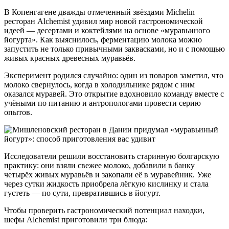
В Копенгагене дважды отмеченный звёздами Michelin
ресторан Alchemist удивил мир новой гастрономической
идеей — десертами и коктейлями на основе «муравьиного
йогурта». Как выяснилось, ферментацию молока можно
запустить не только привычными заквасками, но и с помощью
живых красных древесных муравьёв.
Эксперимент родился случайно: один из поваров заметил, что
молоко свернулось, когда в холодильнике рядом с ним
оказался муравей. Это открытие вдохновило команду вместе с
учёными по питанию и антропологами провести серию
опытов.
Исследователи решили восстановить старинную болгарскую
практику: они взяли свежее молоко, добавили в банку
четырёх живых муравьёв и закопали её в муравейник. Уже
через сутки жидкость приобрела лёгкую кислинку и стала
густеть — по сути, превратившись в йогурт.
Чтобы проверить гастрономический потенциал находки,
шефы Alchemist приготовили три блюда: