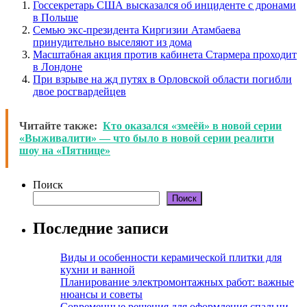
Госсекретарь США высказался об инциденте с дронами
в Польше
Семью экс-президента Киргизии Атамбаева
принудительно выселяют из дома
Масштабная акция против кабинета Стармера проходит
в Лондоне
При взрыве на жд путях в Орловской области погибли
двое росгвардейцев
Читайте также:
Кто оказался «змеёй» в новой серии
«Выживалити» — что было в новой серии реалити
шоу на «Пятнице»
Поиск
Поиск
Последние записи
Виды и особенности керамической плитки для
кухни и ванной
Планирование электромонтажных работ: важные
нюансы и советы
Современные решения для оформления спальни