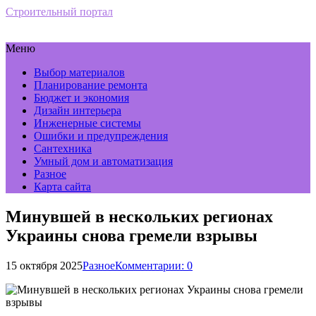
Строительный портал
Меню
Выбор материалов
Планирование ремонта
Бюджет и экономия
Дизайн интерьера
Инженерные системы
Ошибки и предупреждения
Сантехника
Умный дом и автоматизация
Разное
Карта сайта
Минувшей в нескольких регионах
Украины снова гремели взрывы
15 октября 2025
Разное
Комментарии: 0