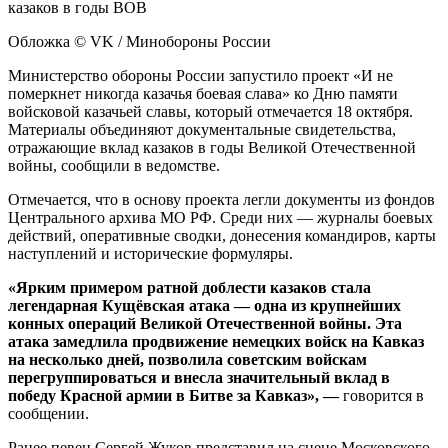
Обложка © VK / Минобороны России
Министерство обороны России запустило проект «И не
померкнет никогда казачья боевая слава» ко Дню памяти
войсковой казачьей славы, который отмечается 18 октября.
Материалы объединяют документальные свидетельства,
отражающие вклад казаков в годы Великой Отечественной
войны, сообщили в ведомстве.
Отмечается, что в основу проекта легли документы из фондов
Центрального архива МО РФ. Среди них — журналы боевых
действий, оперативные сводки, донесения командиров, карты
наступлений и исторические формуляры.
«Ярким примером ратной доблести казаков стала
легендарная Кущёвская атака — одна из крупнейших
конных операций Великой Отечественной войны. Эта
атака замедлила продвижение немецких войск на Кавказ
на несколько дней, позволила советским войскам
перегруппироваться и внесла значительный вклад в
победу Красной армии в Битве за Кавказ», —
говорится в
сообщении.
Ранее певец Сергей Жуков представил на сцене Московского