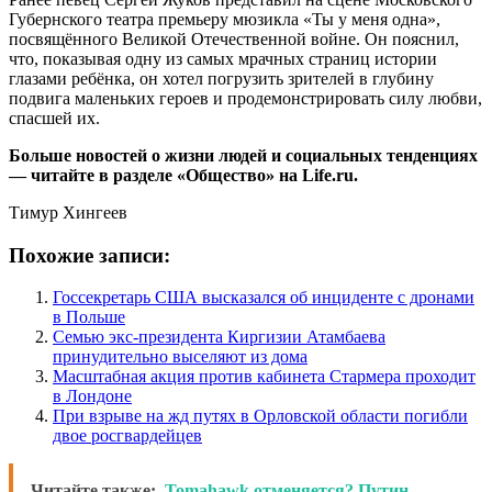
Губернского театра премьеру мюзикла «Ты у меня одна»,
посвящённого Великой Отечественной войне. Он пояснил,
что, показывая одну из самых мрачных страниц истории
глазами ребёнка, он хотел погрузить зрителей в глубину
подвига маленьких героев и продемонстрировать силу любви,
спасшей их.
Больше новостей о жизни людей и социальных тенденциях
— читайте в разделе «Общество» на Life.ru.
Тимур Хингеев
Похожие записи:
Госсекретарь США высказался об инциденте с дронами
в Польше
Семью экс-президента Киргизии Атамбаева
принудительно выселяют из дома
Масштабная акция против кабинета Стармера проходит
в Лондоне
При взрыве на жд путях в Орловской области погибли
двое росгвардейцев
Читайте также:
Tomahawk отменяется? Путин