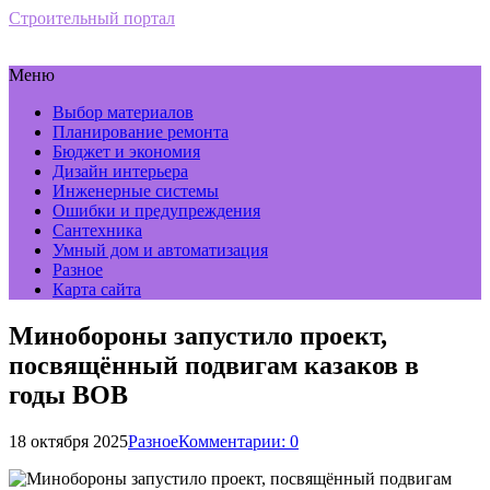
Строительный портал
Меню
Выбор материалов
Планирование ремонта
Бюджет и экономия
Дизайн интерьера
Инженерные системы
Ошибки и предупреждения
Сантехника
Умный дом и автоматизация
Разное
Карта сайта
Минобороны запустило проект,
посвящённый подвигам казаков в
годы ВОВ
18 октября 2025
Разное
Комментарии: 0