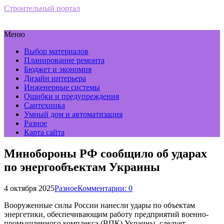
Строительный портал
Меню
Выбор материалов
Планирование ремонта
Бюджет и экономия
Дизайн интерьера
Инженерные системы
Ошибки и предупреждения
Сантехника
Умный дом и автоматизация
Разное
Карта сайта
Минобороны РФ сообщило об ударах
по энергообъектам Украины
4 октября 2025
Разное
Комментарии: 0
Вооруженные силы России нанесли удары по объектам
энергетики, обеспечивающим работу предприятий военно-
промышленного комплекса (ВПК) Украины, следует