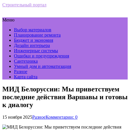
Строительный портал
Меню
Выбор материалов
Планирование ремонта
Бюджет и экономия
Дизайн интерьера
Инженерные системы
Ошибки и предупреждения
Сантехника
Умный дом и автоматизация
Разное
Карта сайта
МИД Белоруссии: Мы приветствуем
последние действия Варшавы и готовы
к диалогу
15 ноября 2025
Разное
Комментарии: 0