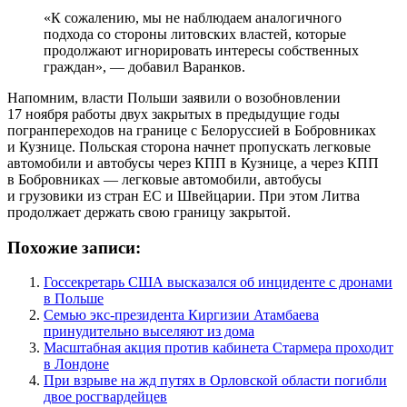
«К сожалению, мы не наблюдаем аналогичного
подхода со стороны литовских властей, которые
продолжают игнорировать интересы собственных
граждан», — добавил Варанков.
Напомним, власти Польши заявили о возобновлении
17 ноября работы двух закрытых в предыдущие годы
погранпереходов на границе с Белоруссией в Бобровниках
и Кузнице. Польская сторона начнет пропускать легковые
автомобили и автобусы через КПП в Кузнице, а через КПП
в Бобровниках — легковые автомобили, автобусы
и грузовики из стран ЕС и Швейцарии. При этом Литва
продолжает держать свою границу закрытой.
Похожие записи:
Госсекретарь США высказался об инциденте с дронами
в Польше
Семью экс-президента Киргизии Атамбаева
принудительно выселяют из дома
Масштабная акция против кабинета Стармера проходит
в Лондоне
При взрыве на жд путях в Орловской области погибли
двое росгвардейцев