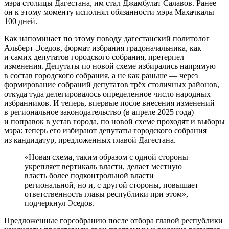
мэра столицы Дагестана, им стал Джамбулат Салавов. Ранее
он к этому моменту исполнял обязанности мэра Махачкалы
100 дней.
Как напоминает по этому поводу дагестанский политолог
Альберт Эседов, формат избрания градоначальника, как
и самих депутатов городского собрания, претерпел
изменения. Депутаты по новой схеме избирались напрямую
в состав городского собрания, а не как раньше — через
формирование собраний депутатов трёх столичных районов,
откуда туда делегировалось определенное число народных
избранников. И теперь, впервые после внесения изменений
в региональное законодательство (в апреле 2025 года)
и поправок в устав города, по новой схеме проходят и выборы
мэра: теперь его избирают депутаты городского собрания
из кандидатур, предложенных главой Дагестана.
«Новая схема, таким образом с одной стороны
укрепляет вертикаль власти, делает местную
власть более подконтрольной власти
региональной, но и, с другой стороны, повышает
ответственность главы республики при этом», —
подчеркнул Эседов.
Предложенные горсобранию после отбора главой республики