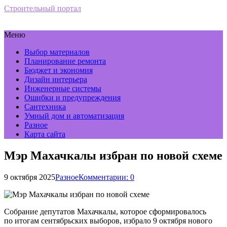
Строительный портал
Меню
Выбор материалов
Планирование ремонта
Бюджет и экономия
Дизайн интерьера
Инженерные системы
Ошибки и предупреждения
Сантехника
Умный дом и автоматизация
Разное
Карта сайта
Мэр Махачкалы избран по новой схеме
9 октября 2025
Разное
Комментарии: 0
Собрание депутатов Махачкалы, которое сформировалось
по итогам сентябрьских выборов, избрало 9 октября нового