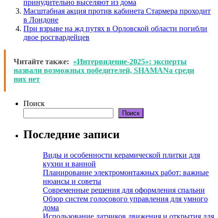
принудительно выселяют из дома
Масштабная акция против кабинета Стармера проходит
в Лондоне
При взрыве на жд путях в Орловской области погибли
двое росгвардейцев
Читайте также:
«Интервидение-2025»: эксперты
назвали возможных победителей, SHAMANа среди
них нет
Поиск
Поиск
Последние записи
Виды и особенности керамической плитки для
кухни и ванной
Планирование электромонтажных работ: важные
нюансы и советы
Современные решения для оформления спальни
Обзор систем голосового управления для умного
дома
Использование датчиков движения и открытия для