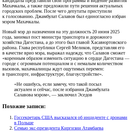
кандидаты представили свои программы и видение развития
Махачкалы, а также предложили пути решения актуальных
городских проблем. После чего депутаты приступили
к голосованию. Джамбулат Салавов был единогласно избран
мэром Махачкалы.
Новый мэр до назначения на эту должность 20 июня 2025
года, занимал пост министра транспорта и дорожного
хозяйства Дагестана, а до этого был главой Хасавюртовского
района. Глава республики Сергей Меликов, представляя его
в качестве врио мэра, выражал надежду, что Салавов сможет
«коренным образом изменить ситуацию в сердце Дагестана —
городе с огромным потенциалом и с немалым количеством
вызовов, махачкалинцы ждут ощутимых перемен:
в транспорте, инфраструктуре, благоустройстве».
«Не ошибусь, если замечу, что такой посыл
актуален и сейчас, после избрания Джамбулата
Салавова мэром», — заключил Эседов
Похожие записи:
Госсекретарь США высказался об инциденте с дронами
в Польше
Семью экс-президента Киргизии Атамбаева