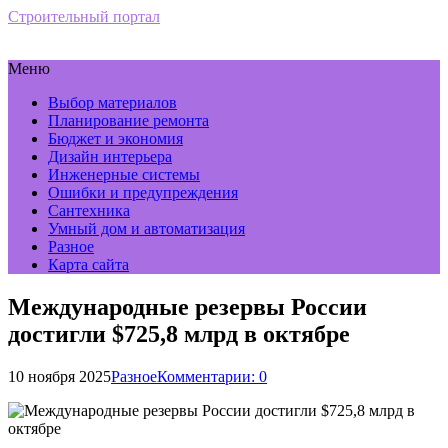
Строительный портал
Меню
Выбор материалов
Планирование ремонта
Бюджет и экономия
Дизайн интерьера
Инженерные системы
Ошибки и предупреждения
Сантехника
Умный дом и автоматизация
Разное
Карта сайта
Международные резервы России
достигли $725,8 млрд в октябре
10 ноября 2025
Разное
Комментарии: 0