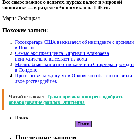
Все самое важное о деньгах, курсах валют и мировой
экономике — в разделе «Экономика» на Life.ru.
Мария Любицкая
Похожие записи:
Госсекретарь США высказался об инциденте с дронами
в Польше
Семью экс-президента Киргизии Атамбаева
принудительно выселяют из дома
Масштабная акция против кабинета Стармера проходит
в Лондоне
При взрыве на жд путях в Орловской области погибли
двое росгвардейцев
Читайте также:
Трамп призвал конгресс одобрить
обнародование файлов Эпштейна
Поиск
Поиск
Последние записи