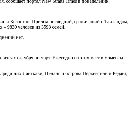
 сообщает портал New Straits Times в понедельник.
лис и Келантан. Причем последний, граничащий с Таиландом,
 – 9830 человек из 3593 семей.
днений нет.
ится с октября по март. Ежегодно из этих мест в моменты
 Среди них Лангкави, Пенанг и острова Перхентиан и Реданг,