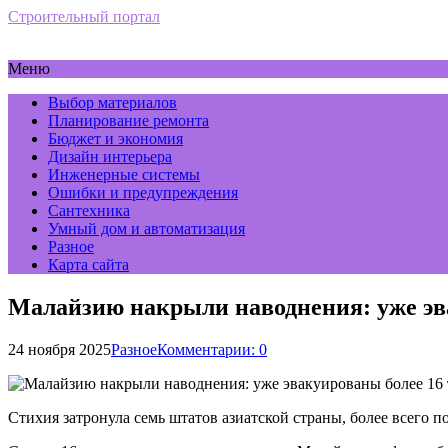
Строительный портал
Меню
Выбор материалов
Планирование ремонта
Бюджет и экономия
Дизайн интерьера
Инженерные системы
Ошибки и предупреждения
Сантехника
Умный дом и автоматизация
Разное
Карта сайта
Малайзию накрыли наводнения: уже эв
24 ноября 2025
Разное
Комментарии: 0
Стихия затронула семь штатов азиатской страны, более всего 