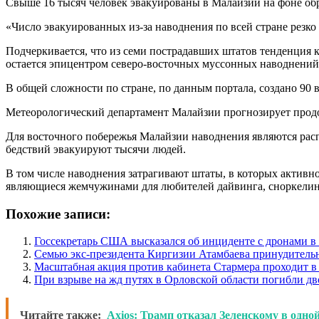
Свыше 16 тысяч человек эвакуированы в Малайзии на фоне обр
«Число эвакуированных из-за наводнения по всей стране резко 
Подчеркивается, что из семи пострадавших штатов тенденция 
остается эпицентром северо-восточных муссонных наводнений:
В общей сложности по стране, по данным портала, создано 90
Метеорологический департамент Малайзии прогнозирует продо
Для восточного побережья Малайзии наводнения являются расп
бедствий эвакуируют тысячи людей.
В том числе наводнения затрагивают штаты, в которых активно
являющиеся жемчужинами для любителей дайвинга, сноркелин
Похожие записи:
Госсекретарь США высказался об инциденте с дронами 
Семью экс-президента Киргизии Атамбаева принудитель
Масштабная акция против кабинета Стармера проходит в
При взрыве на жд путях в Орловской области погибли дв
Читайте также:
Axios: Трамп отказал Зеленскому в одно