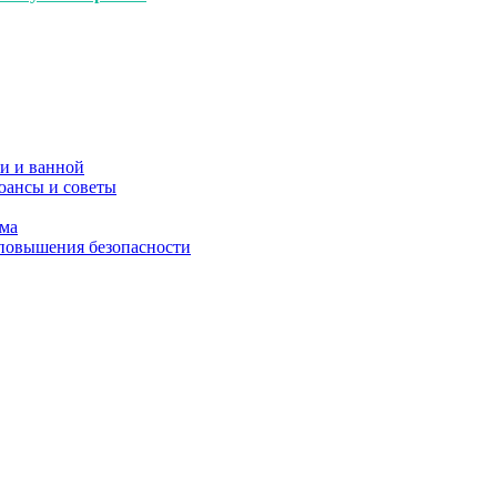
и и ванной
юансы и советы
ома
 повышения безопасности