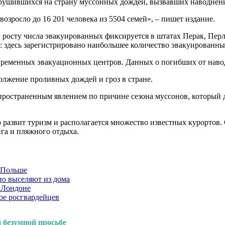
ушившихся на страну муссонных дождей, вызвавших наводнения,
возросло до 16 201 человека из 5504 семей», – пишет издание.
к росту числа эвакуированных фиксируется в штатах Перак, Пер
 здесь зарегистрировано наибольшее количество эвакуированных
 временных эвакуационных центров. Данных о погибших от наво
лжение проливных дождей и гроз в стране.
ространенным явлением по причине сезона муссонов, который дл
 развит туризм и располагается множество известных курортов.
га и пляжного отдыха.
в Польше
но выселяют из дома
 Лондоне
ое росгвардейцев
й безумной просьбе