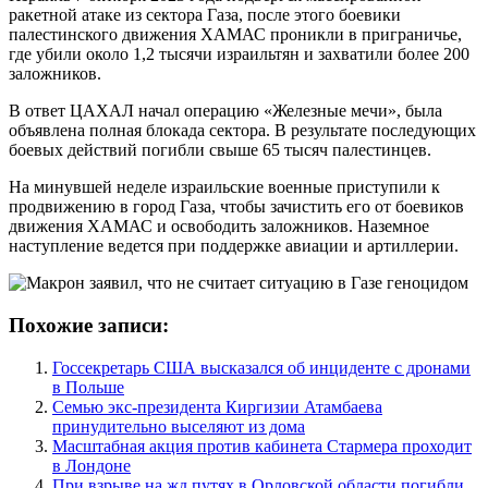
ракетной атаке из сектора Газа, после этого боевики
палестинского движения ХАМАС проникли в приграничье,
где убили около 1,2 тысячи израильтян и захватили более 200
заложников.
В ответ ЦАХАЛ начал операцию «Железные мечи», была
объявлена полная блокада сектора. В результате последующих
боевых действий погибли свыше 65 тысяч палестинцев.
На минувшей неделе израильские военные приступили к
продвижению в город Газа, чтобы зачистить его от боевиков
движения ХАМАС и освободить заложников. Наземное
наступление ведется при поддержке авиации и артиллерии.
Похожие записи:
Госсекретарь США высказался об инциденте с дронами
в Польше
Семью экс-президента Киргизии Атамбаева
принудительно выселяют из дома
Масштабная акция против кабинета Стармера проходит
в Лондоне
При взрыве на жд путях в Орловской области погибли