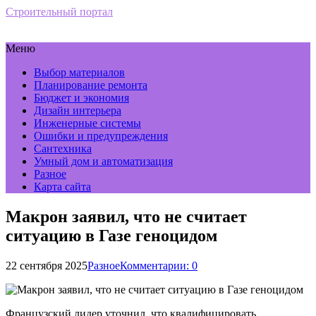
Строительный портал
Меню
Выбор материалов
Планирование ремонта
Бюджет и экономия
Дизайн интерьера
Инженерные системы
Ошибки и предупреждения
Сантехника
Умный дом и автоматизация
Разное
Карта сайта
Макрон заявил, что не считает
ситуацию в Газе геноцидом
22 сентября 2025
Разное
Комментарии: 0
Французский лидер уточнил, что квалифицировать