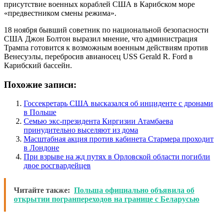
присутствие военных кораблей США в Карибском море
«предвестником смены режима».
18 ноября бывший советник по национальной безопасности
США Джон Болтон выразил мнение, что администрация
Трампа готовится к возможным военным действиям против
Венесуэлы, перебросив авианосец USS Gerald R. Ford в
Карибский бассейн.
Похожие записи:
Госсекретарь США высказался об инциденте с дронами
в Польше
Семью экс-президента Киргизии Атамбаева
принудительно выселяют из дома
Масштабная акция против кабинета Стармера проходит
в Лондоне
При взрыве на жд путях в Орловской области погибли
двое росгвардейцев
Читайте также:
Польша официально объявила об
открытии погранпереходов на границе с Беларусью