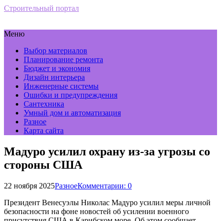
Строительный портал
Меню
Выбор материалов
Планирование ремонта
Бюджет и экономия
Дизайн интерьера
Инженерные системы
Ошибки и предупреждения
Сантехника
Умный дом и автоматизация
Разное
Карта сайта
Мадуро усилил охрану из-за угрозы со
стороны США
22 ноября 2025
Разное
Комментарии: 0
Президент Венесуэлы Николас Мадуро усилил меры личной
безопасности на фоне новостей об усилении военного
присутствия США в Карибском море. Об этом сообщает