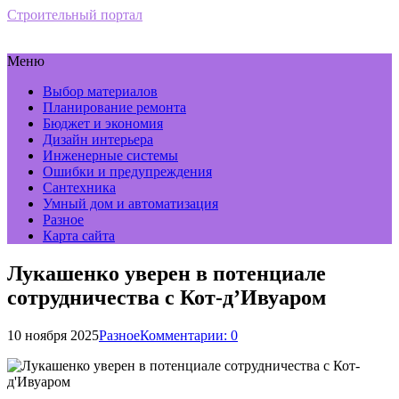
Строительный портал
Меню
Выбор материалов
Планирование ремонта
Бюджет и экономия
Дизайн интерьера
Инженерные системы
Ошибки и предупреждения
Сантехника
Умный дом и автоматизация
Разное
Карта сайта
Лукашенко уверен в потенциале
сотрудничества с Кот-д’Ивуаром
10 ноября 2025
Разное
Комментарии: 0