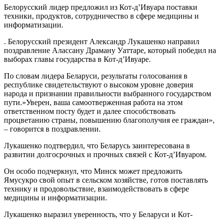
Белорусский лидер предложил из Кот-д’Ивуара поставки
техники, продуктов, сотрудничество в сфере медицины и
информатизации.
. Белорусский президент Александр Лукашенко направил
поздравление Алассану Драману Уаттаре, который победил на
выборах главы государства в Кот-д’Ивуаре.
По словам лидера Беларуси, результаты голосования в
республике свидетельствуют о высоком уровне доверия
народа и признании правильности выбранного государством
пути.»Уверен, ваша самоотверженная работа на этом
ответственном посту будет и далее способствовать
процветанию страны, повышению благополучия ее граждан»,
– говорится в поздравлении.
Лукашенко подтвердил, что Беларусь заинтересована в
развитии долгосрочных и прочных связей с Кот-д’Ивуаром.
Он особо подчеркнул, что Минск может предложить
Ямусукро свой опыт в сельском хозяйстве, готов поставлять
технику и продовольствие, взаимодействовать в сфере
медицины и информатизации.
Лукашенко выразил уверенность, что у Беларуси и Кот-