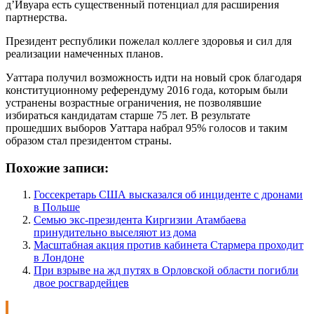
д’Ивуара есть существенный потенциал для расширения
партнерства.
Президент республики пожелал коллеге здоровья и сил для
реализации намеченных планов.
Уаттара получил возможность идти на новый срок благодаря
конституционному референдуму 2016 года, которым были
устранены возрастные ограничения, не позволявшие
избираться кандидатам старше 75 лет. В результате
прошедших выборов Уаттара набрал 95% голосов и таким
образом стал президентом страны.
Похожие записи:
Госсекретарь США высказался об инциденте с дронами
в Польше
Семью экс-президента Киргизии Атамбаева
принудительно выселяют из дома
Масштабная акция против кабинета Стармера проходит
в Лондоне
При взрыве на жд путях в Орловской области погибли
двое росгвардейцев