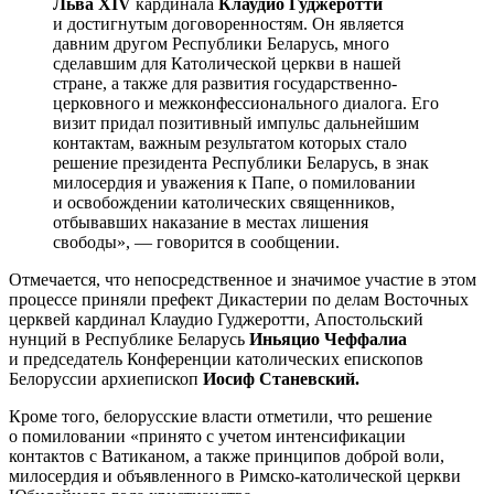
Льва XIV
кардинала
Клаудио Гуджеротти
и достигнутым договоренностям. Он является
давним другом Республики Беларусь, много
сделавшим для Католической церкви в нашей
стране, а также для развития государственно-
церковного и межконфессионального диалога. Его
визит придал позитивный импульс дальнейшим
контактам, важным результатом которых стало
решение президента Республики Беларусь, в знак
милосердия и уважения к Папе, о помиловании
и освобождении католических священников,
отбывавших наказание в местах лишения
свободы», — говорится в сообщении.
Отмечается, что непосредственное и значимое участие в этом
процессе приняли префект Дикастерии по делам Восточных
церквей кардинал Клаудио Гуджеротти, Апостольский
нунций в Республике Беларусь
Иньяцио Чеффалиа
и председатель Конференции католических епископов
Белоруссии архиепископ
Иосиф Станевский.
Кроме того, белорусские власти отметили, что решение
о помиловании «принято с учетом интенсификации
контактов с Ватиканом, а также принципов доброй воли,
милосердия и объявленного в Римско-католической церкви