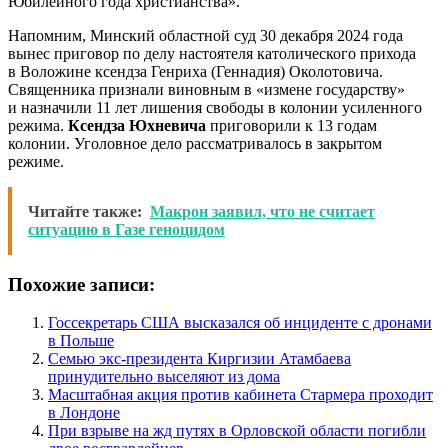
Юбилейного года христианства».
Напомним, Минский областной суд 30 декабря 2024 года
вынес приговор по делу настоятеля католического прихода
в Воложине ксендза Генриха (Геннадия) Околотовича.
Священника признали виновным в «измене государству»
и назначили 11 лет лишения свободы в колонии усиленного
режима.
Ксендза Юхневича
приговорили к 13 годам
колонии. Уголовное дело рассматривалось в закрытом
режиме.
Читайте также:
Макрон заявил, что не считает
ситуацию в Газе геноцидом
Похожие записи:
Госсекретарь США высказался об инциденте с дронами
в Польше
Семью экс-президента Киргизии Атамбаева
принудительно выселяют из дома
Масштабная акция против кабинета Стармера проходит
в Лондоне
При взрыве на жд путях в Орловской области погибли