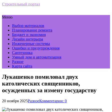
Строительный портал
Меню
Выбор материалов
Планирование ремонта
Бюджет и экономия
Дизайн интерьера
Инженерные системы
Ошибки и предупреждения
Сантехника
Умный дом и автоматизация
Разное
Карта сайта
Лукашенко помиловал двух
католических священников,
осужденных за измену государству
20 ноября 2025
Разное
Комментарии: 0