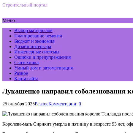
Строительный портал
Меню
Выбор материалов
Планирование ремонта
Бюджет и экономия
Дизайн интерьера
Инженерные системы
Ошибки и предупреждения
Сантехника
Умный дом и автоматизация
Разное
Карта сайта
Лукашенко направил соболезнования к
25 октября 2025
Разное
Комментарии: 0
Королева-мать Сирикит умерла в пятницу в возрасте 93 лет, о