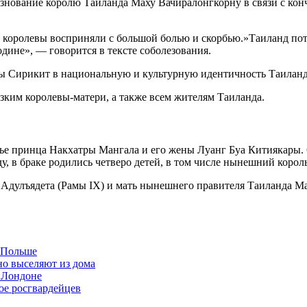
знование королю Таиланда Маху Вачиралонгкорну в связи с кон
и королевы восприняли с большой болью и скорбью.»Таиланд пот
дине», — говорится в тексте соболезования.
вы Сирикит в национальную и культурную идентичность Таиланд
ким королевы-матери, а также всем жителям Таиланда.
емье принца Накхатры Мангала и его жены Луанг Буа Китиякары.
у, в браке родились четверо детей, в том числе нынешний корол
Адулъядета (Рамы IX) и мать нынешнего правителя Таиланда Ма
в Польше
но выселяют из дома
 Лондоне
ое росгвардейцев