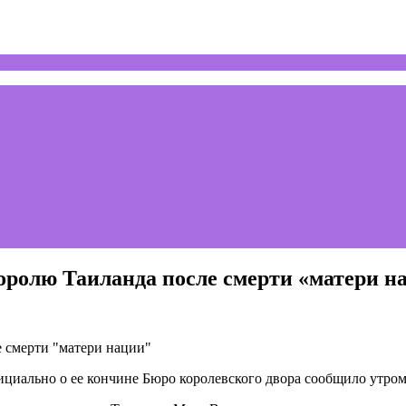
оролю Таиланда после смерти «матери н
фициально о ее кончине Бюро королевского двора сообщило утром 