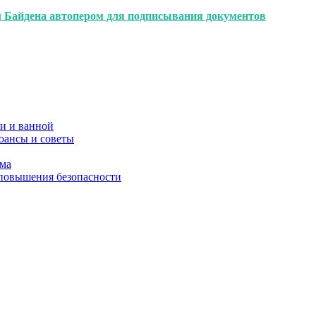
л Байдена автопером для подписывания документов
и и ванной
юансы и советы
ома
 повышения безопасности