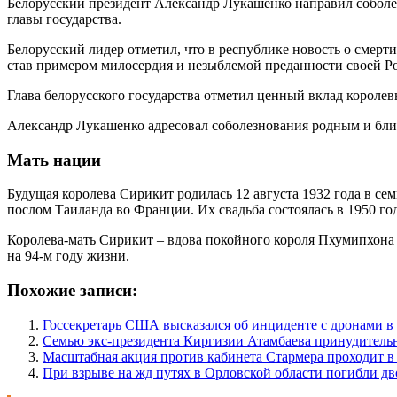
Белорусский президент Александр Лукашенко направил соболе
главы государства.
Белорусский лидер отметил, что в республике новость о смерт
став примером милосердия и незыблемой преданности своей Ро
Глава белорусского государства отметил ценный вклад короле
Александр Лукашенко адресовал соболезнования родным и близ
Мать нации
Будущая королева Сирикит родилась 12 августа 1932 года в с
послом Таиланда во Франции. Их свадьба состоялась в 1950 год
Королева-мать Сирикит – вдова покойного короля Пхумипхона 
на 94-м году жизни.
Похожие записи:
Госсекретарь США высказался об инциденте с дронами 
Семью экс-президента Киргизии Атамбаева принудитель
Масштабная акция против кабинета Стармера проходит в
При взрыве на жд путях в Орловской области погибли дв