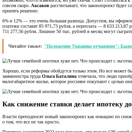
Возможно, что-то изменится, но уже сейчас стоит готовиться 
совсем скоро.
Аксаков
рассчитывает, что законопроект будет со
принять решение.
6% и 12% — это очень большая разница. Допустим, вы оформля
платежи составят 85 971,73 рубля, а переплата — 8 633 213,87 
711 277,56 рубля. Лишние 50 тыс. рублей в месяц могут сыгра
Читайте также:
"Положение Украины отчаянное": Бывш
Хорошо, если реформы обойдутся только этим. Но все может б
замминистра труда
Ольга Баталина
отмечала, что люди приобр
малогабаритное жилье, которое россияне покупают с целью инве
Как снижение ставки делает ипотеку д
Власти преподносят новый законопроект как новацию по сниж
о том, что все не так просто.
Перепись населения 2022 года показала, что только 12% семей 