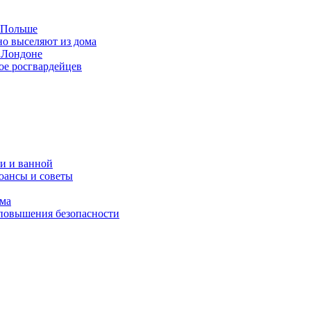
в Польше
но выселяют из дома
 Лондоне
ое росгвардейцев
и и ванной
юансы и советы
ома
 повышения безопасности