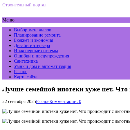
Строительный портал
Меню
Выбор материалов
Планирование ремонта
Бюджет и экономия
Дизайн интерьера
Инженерные системы
Ошибки и предупреждения
Сантехника
Умный дом и автоматизация
Разное
Карта сайта
Лучше семейной ипотеки хуже нет. Что
22 сентября 2025
Разное
Комментарии: 0