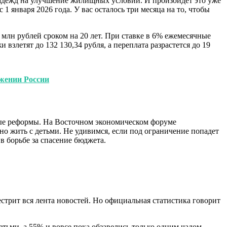
 надежд на улучшение жилищных условий. И произойдет это уже
 1 января 2026 года. У вас осталось три месяца на то, чтобы
млн рублей сроком на 20 лет. При ставке в 6% ежемесячные
 взлетят до 132 130,34 рубля, а переплата разрастется до 19
жении России
ьные реформы. На Восточном экономическом форуме
о жить с детьми. Не удивимся, если под ограничение попадет
в борьбе за спасение бюджета.
трит вся лента новостей. Но официальная статистика говорит
тьми, а 55% и вовсе пока обзавелись только одним чадом.