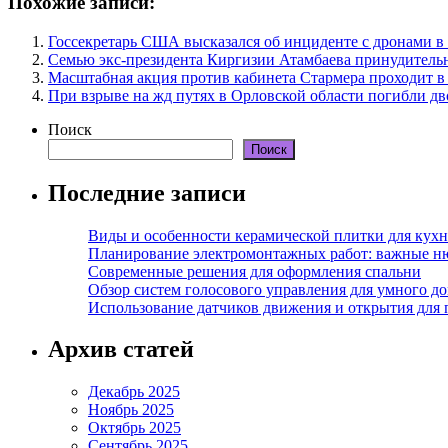
Похожие записи:
Госсекретарь США высказался об инциденте с дронами 
Семью экс-президента Киргизии Атамбаева принудитель
Масштабная акция против кабинета Стармера проходит в
При взрыве на жд путях в Орловской области погибли дв
Поиск
Поиск
Последние записи
Виды и особенности керамической плитки для кухн
Планирование электромонтажных работ: важные н
Современные решения для оформления спальни
Обзор систем голосового управления для умного д
Использование датчиков движения и открытия для
Архив статей
Декабрь 2025
Ноябрь 2025
Октябрь 2025
Сентябрь 2025