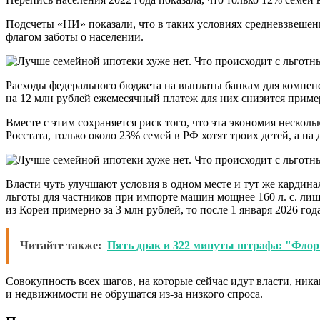
Подсчеты «НИ» показали, что в таких условиях средневзвешенн
флагом заботы о населении.
Расходы федерального бюджета на выплаты банкам для компен
на 12 млн рублей ежемесячный платеж для них снизится приме
Вместе с этим сохраняется риск того, что эта экономия нескол
Росстата, только около 23% семей в РФ хотят троих детей, а на
Власти чуть улучшают условия в одном месте и тут же карди
льготы для частников при импорте машин мощнее 160 л. с. ли
из Кореи примерно за 3 млн рублей, то после 1 января 2026 го
Читайте также:
Пять драк и 322 минуты штрафа: "Флор
Совокупность всех шагов, на которые сейчас идут власти, ника
и недвижимости не обрушатся из-за низкого спроса.