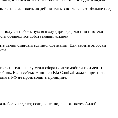
ер, как заставить людей платить в полтора раза больше под
ьи получат небольшую выгоду (при оформлении ипотеки
ости обзавестись собственным жильем.
вить семьи становиться многодетными. Ели верить опросам
мей.
огрессивную шкалу утильсбора на автомобили и отменить
обиль. Если сейчас минивэн Kia Carnival можно пригнать
ашин в РФ не производят в принципе.
да побольше денег, если, конечно, рынок автомобилей