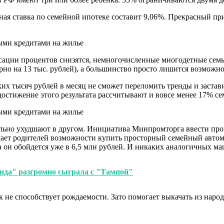
ая ставка по семейной ипотеке составит 9,06%. Прекрасный прим
сации процентов снизятся, немногочисленные многодетные сем
рно на 13 тыс. рублей), а большинство просто лишится возможн
ьких тысяч рублей в месяц не сможет переломить тренды и заста
 достижение этого результата рассчитывают и вовсе менее 17% се
нально ухудшают в другом. Инициатива Минпромторга ввести пр
шает родителей возможности купить просторный семейный автом
да он обойдется уже в 6,5 млн рублей. И никаких аналогичных м
ида" разгромно сыграла с "Тампой"
к не способствует рождаемости. Зато помогает выкачать из наро