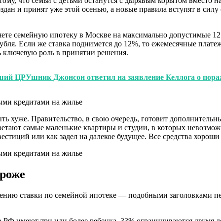
к тому, что семьи с детьми останутся с дырявым корытом вместо
здан и принят уже этой осенью, а новые правила вступят в силу с
ете семейную ипотеку в Москве на максимально допустимые 12 
рубля. Если же ставка поднимется до 12%, то ежемесячные платежи
ть ключевую роль в принятии решения.
ий ЦРУшник Джонсон ответил на заявление Келлога о пора
ыть хуже. Правительство, в свою очередь, готовит дополнител
етают самые маленькие квартиры и студии, в которых невозможн
стиций или как задел на далекое будущее. Все средства хороши 
ороже
ению ставки по семейной ипотеке — подобными заголовками пес
в РФ имеют три или более ребенка. 33% ограничиваются двумя де