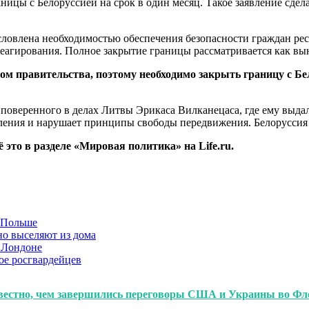
ицы с Белоруссией на срок в один месяц. Такое заявление сдел
условлена необходимостью обеспечения безопасности граждан ре
еагирования. Полное закрытие границы рассматривается как вы
м правительства, поэтому необходимо закрыть границу с Бел
поверенного в делах Литвы Эрикаса Вилканецаса, где ему выдал
ления и нарушает принципы свободы передвижения. Белоруссия 
это в разделе «Мировая политика» на Life.ru.
в Польше
но выселяют из дома
 Лондоне
ое росгвардейцев
звестно, чем завершились переговоры США и Украины во Фл