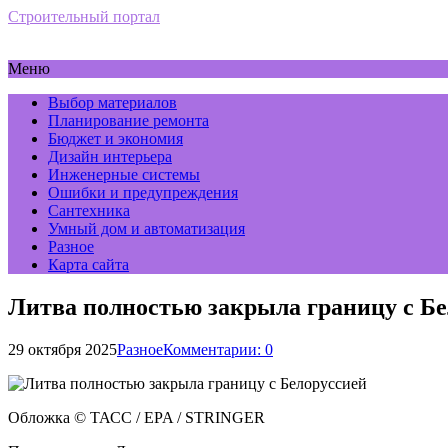
Строительный портал
Меню
Выбор материалов
Планирование ремонта
Бюджет и экономия
Дизайн интерьера
Инженерные системы
Ошибки и предупреждения
Сантехника
Умный дом и автоматизация
Разное
Карта сайта
Литва полностью закрыла границу с Бе
29 октября 2025
Разное
Комментарии: 0
Обложка © ТАСС / EPA / STRINGER