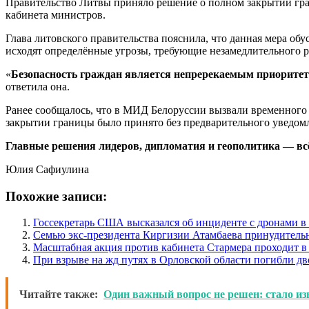
Правительство Литвы приняло решение о полном закрытии гран
кабинета министров.
Глава литовского правительства пояснила, что данная мера об
исходят определённые угрозы, требующие незамедлительного р
«
Безопасность граждан является непререкаемым приоритето
ответила она.
Ранее сообщалось, что в МИД Белоруссии вызвали временного 
закрытии границы было принято без предварительного уведом
Главные решения лидеров, дипломатия и геополитика — всё 
Юлия Сафиулина
Похожие записи:
Госсекретарь США высказался об инциденте с дронами 
Семью экс-президента Киргизии Атамбаева принудитель
Масштабная акция против кабинета Стармера проходит в
При взрыве на жд путях в Орловской области погибли дв
Читайте также:
Один важный вопрос не решен: стало и