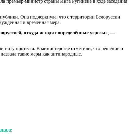
ала премьер-министр страны Инга Ругинене в ходе заседания
спублики. Она подчеркнула, что с территории Белоруссии
нужденная и временная мера.
оруссией, откуда исходят определённые угрозы
», —
и ноту протеста. В министерстве отметили, что решение о
назвала такие меры как антинародные.
ориде