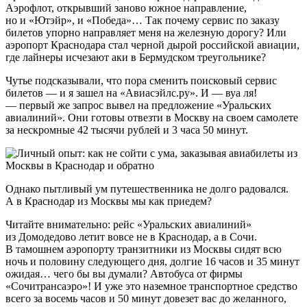
Аэрофлот, открывший заново южное направление,
но и «Ютэйр», и «Победа»… Так почему сервис по заказу
билетов упорно направляет меня на железную дорогу? Или
аэропорт Краснодара стал черной дырой российской авиации,
где лайнеры исчезают аки в Бермудском треугольнике?
Чутье подсказывали, что пора сменить поисковый сервис
билетов — и я зашел на «Авиасэйлс.ру». И — вуа ля!
— первый же запрос вывел на предложение «Уральских
авиалиний». Они готовы отвезти в Москву на своем самолете
за нескромные 42 тысячи рублей и 3 часа 50 минут.
Однако пытливый ум путешественника не долго радовался.
А в Краснодар из Москвы мы как приедем?
Читайте внимательно: рейс «Уральских авиалиний»
из Домодедово летит вовсе не в Краснодар, а в Сочи.
В тамошнем аэропорту транзитники из Москвы сидят всю
ночь и половину следующего дня, долгие 16 часов и 35 минут
ожидая… чего бы вы думали? Автобуса от фирмы
«Сочитрансаэро»! И уже это наземное транспортное средство
всего за восемь часов и 50 минут довезет вас до желанного,