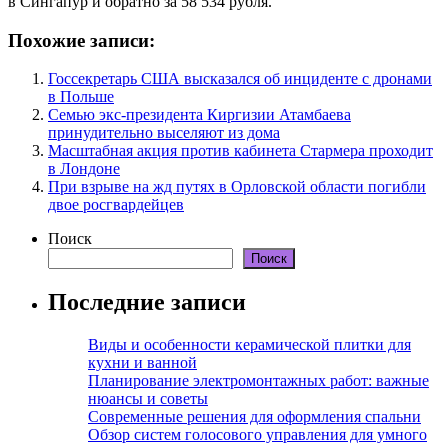
в Сингапур и обратно за 58 534 рубля.
Похожие записи:
Госсекретарь США высказался об инциденте с дронами
в Польше
Семью экс-президента Киргизии Атамбаева
принудительно выселяют из дома
Масштабная акция против кабинета Стармера проходит
в Лондоне
При взрыве на жд путях в Орловской области погибли
двое росгвардейцев
Поиск
Поиск
Последние записи
Виды и особенности керамической плитки для
кухни и ванной
Планирование электромонтажных работ: важные
нюансы и советы
Современные решения для оформления спальни
Обзор систем голосового управления для умного