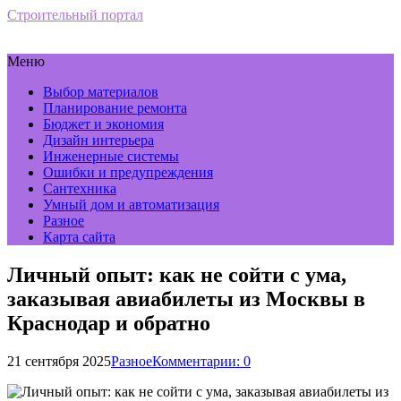
Строительный портал
Меню
Выбор материалов
Планирование ремонта
Бюджет и экономия
Дизайн интерьера
Инженерные системы
Ошибки и предупреждения
Сантехника
Умный дом и автоматизация
Разное
Карта сайта
Личный опыт: как не сойти с ума,
заказывая авиабилеты из Москвы в
Краснодар и обратно
21 сентября 2025
Разное
Комментарии: 0