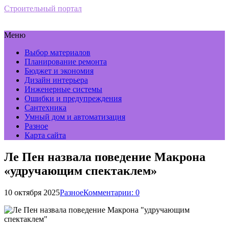
Строительный портал
Меню
Выбор материалов
Планирование ремонта
Бюджет и экономия
Дизайн интерьера
Инженерные системы
Ошибки и предупреждения
Сантехника
Умный дом и автоматизация
Разное
Карта сайта
Ле Пен назвала поведение Макрона
«удручающим спектаклем»
10 октября 2025
Разное
Комментарии: 0