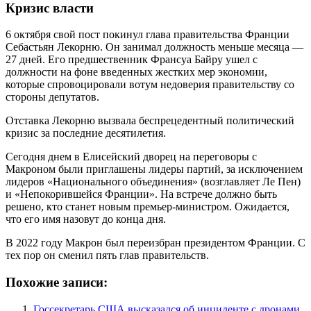
Кризис власти
6 октября свой пост покинул глава правительства Франции
Себастьян Лекорню. Он занимал должность меньше месяца —
27 дней. Его предшественник Франсуа Байру ушел с
должности на фоне введенных жестких мер экономии,
которые спровоцировали вотум недоверия правительству со
стороны депутатов.
Отставка Лекорню вызвала беспрецедентный политический
кризис за последние десятилетия.
Сегодня днем в Елисейский дворец на переговоры с
Макроном были приглашены лидеры партий, за исключением
лидеров «Национального объединения» (возглавляет Ле Пен)
и «Непокорившейся Франции». На встрече должно быть
решено, кто станет новым премьер-министром. Ожидается,
что его имя назовут до конца дня.
В 2022 году Макрон был переизбран президентом Франции. С
тех пор он сменил пять глав правительств.
Похожие записи:
Госсекретарь США высказался об инциденте с дронами