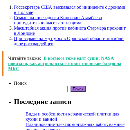
Госсекретарь США высказался об инциденте с дронами
в Польше
Семью экс-президента Киргизии Атамбаева
принудительно выселяют из дома
Масштабная акция против кабинета Стармера проходит
в Лондоне
При взрыве на жд путях в Орловской области погибли
двое росгвардейцев
Читайте также:
В космосе тоже едят суши: NASA
показало, как астронавты готовят японское блюдо на
МКС
Поиск
Поиск
Последние записи
Виды и особенности керамической плитки для
кухни и ванной
Планирование электромонтажных работ: важные
нюансы и советы