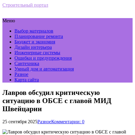
Строительный портал
Меню
Выбор материалов
Планирование ремонта
Бюджет и экономия
Дизайн интерьера
Инженерные системы
Ошибки и предупреждения
Сантехника
Умный дом и автоматизация
Разное
Карта сайта
Лавров обсудил критическую
ситуацию в ОБСЕ с главой МИД
Швейцарии
25 сентября 2025
Разное
Комментарии: 0