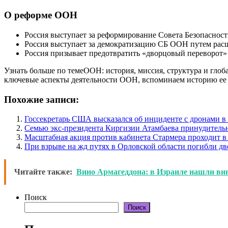
О реформе ООН
Россия выступает за реформирование Совета Безопасност
Россия выступает за демократизацию СБ ООН путем рас
Россия призывает предотвратить «дворцовый переворот»
Узнать больше по темеООН: история, миссия, структура и гло
ключевые аспекты деятельности ООН, вспоминаем историю ее 
Похожие записи:
Госсекретарь США высказался об инциденте с дронами 
Семью экс-президента Киргизии Атамбаева принудитель
Масштабная акция против кабинета Стармера проходит в
При взрыве на жд путях в Орловской области погибли дв
Читайте также:
Вино Армагеддона: в Израиле нашли вино
Поиск
Поиск