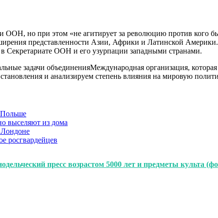
и ООН, но при этом «не агитирует за революцию против кого бы
ширения представленности Азии, Африки и Латинской Америки.
 в Секретариате ООН и его узурпации западными странами.
бальные задачи объединенияМеждународная организация, которая 
становления и анализируем степень влияния на мировую полити
в Польше
но выселяют из дома
 Лондоне
ое росгвардейцев
дельческий пресс возрастом 5000 лет и предметы культа (фо