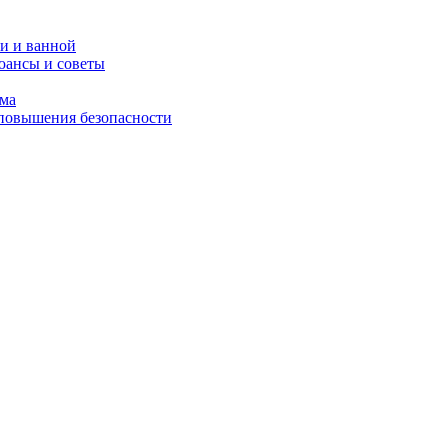
и и ванной
юансы и советы
ома
 повышения безопасности