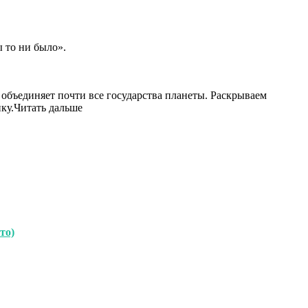
 то ни было».
объединяет почти все государства планеты. Раскрываем
ку.Читать дальше
то)