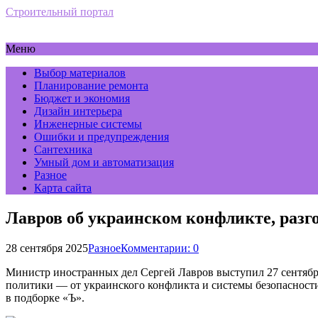
Строительный портал
Меню
Выбор материалов
Планирование ремонта
Бюджет и экономия
Дизайн интерьера
Инженерные системы
Ошибки и предупреждения
Сантехника
Умный дом и автоматизация
Разное
Карта сайта
Лавров об украинском конфликте, раз
28 сентября 2025
Разное
Комментарии: 0
Министр иностранных дел Сергей Лавров выступил 27 сентябр
политики — от украинского конфликта и системы безопаснос
в подборке «Ъ».