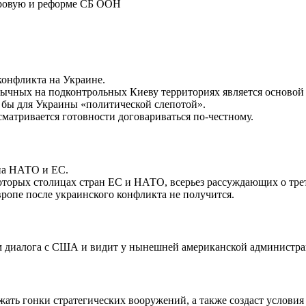
конфликта на Украине.
зычных на подконтрольных Киеву территориях является основой 
 бы для Украины «политической слепотой».
сматривается готовности договариваться по-честному.
 на НАТО и ЕС.
оторых столицах стран ЕС и НАТО, всерьез рассуждающих о тре
вропе после украинского конфликта не получится.
м диалога с США и видит у нынешней американской администра
ать гонки стратегических вооружений, а также создаст услов