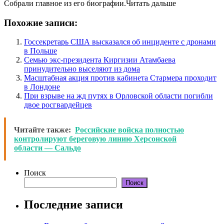
Собрали главное из его биографии.Читать дальше
Похожие записи:
Госсекретарь США высказался об инциденте с дронами
в Польше
Семью экс-президента Киргизии Атамбаева
принудительно выселяют из дома
Масштабная акция против кабинета Стармера проходит
в Лондоне
При взрыве на жд путях в Орловской области погибли
двое росгвардейцев
Читайте также:
Российские войска полностью
контролируют береговую линию Херсонской
области — Сальдо
Поиск
Поиск
Последние записи