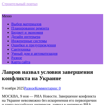
Строительный портал
Меню
Выбор материалов
Планирование ремонта
Бюджет и экономия
Дизайн интерьера
Инженерные системы
Ошибки и предупреждения
Сантехника
Умный дом и автоматизация
Разное
Карта сайта
Лавров назвал условия завершения
конфликта на Украине
9 ноября 2025
Разное
Комментарии: 0
МОСКВА, 9 ноя — РИА Новости. Завершение конфликта
на Украине невозможно без искоренения его первопричин
и учета российских интересов, заявил в интервью РИА