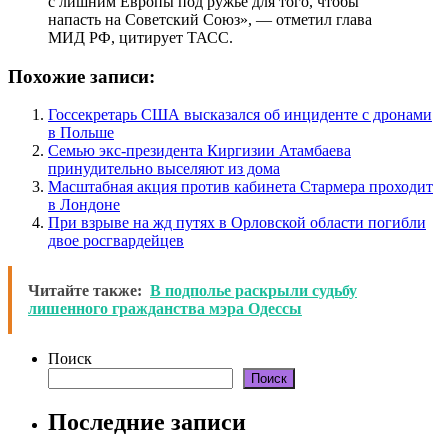
с лишним Европы под ружье для того, чтобы
напасть на Советский Союз», — отметил глава
МИД РФ, цитирует ТАСС.
Похожие записи:
Госсекретарь США высказался об инциденте с дронами
в Польше
Семью экс-президента Киргизии Атамбаева
принудительно выселяют из дома
Масштабная акция против кабинета Стармера проходит
в Лондоне
При взрыве на жд путях в Орловской области погибли
двое росгвардейцев
Читайте также:
В подполье раскрыли судьбу
лишенного гражданства мэра Одессы
Поиск
Поиск
Последние записи