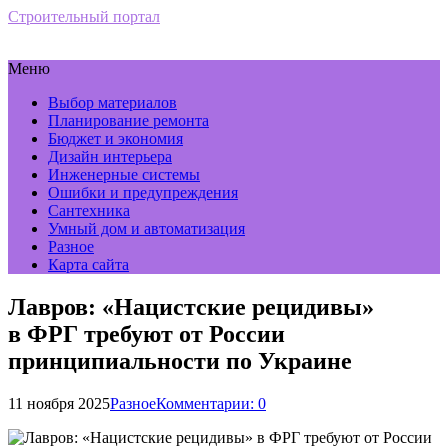
Строительный портал
Меню
Выбор материалов
Планирование ремонта
Бюджет и экономия
Дизайн интерьера
Инженерные системы
Ошибки и предупреждения
Сантехника
Умный дом и автоматизация
Разное
Карта сайта
Лавров: «Нацистские рецидивы»
в ФРГ требуют от России
принципиальности по Украине
11 ноября 2025
Разное
Комментарии: 0