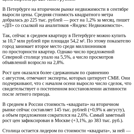
В Петербурге на вторичном рынке недвижимости в сентябре
выросли цены. Средняя стоимость квадратного метра
добралась до 225 тыс. рублей — рост на 1,2% за месяц, пишет
«ДП» со ссылкой на аналитиков «Яндекс Недвижимости».
Так, сейчас в среднем квартиру в Петербурге можно купить
за 10,7 млн рублей при площади 54,2 м². По этому показателю
город занимает второе место среди миллионников
по просторности квартир. Однако число предложений
Северной столице упало на 5,5%, а число просмотров
объявлений возросло на 2,8%.
Рост цен оказался более сдержанным по сравнению
с августом, отмечают эксперты, которых цитирует СМИ. Они
подчеркивают, что с началом осени выросло число сделок, что
свидетельствует о постепенном восстановлении активности
после летнего периода.
В среднем в России стоимость «квадрата» на вторичном
рынке сейчас составляет 145 тыс. рублей (+0,9% к августу),
а объем предложения сократился на 2,6%. Самый заметный
рост цен зафиксирован в Москве (+3,1%, до 383 тыс. руб.).
Столица остается лидером по стоимости «квадрата», за ней —