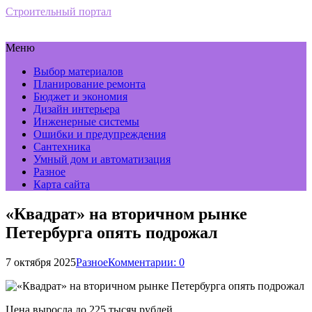
Строительный портал
Меню
Выбор материалов
Планирование ремонта
Бюджет и экономия
Дизайн интерьера
Инженерные системы
Ошибки и предупреждения
Сантехника
Умный дом и автоматизация
Разное
Карта сайта
«Квадрат» на вторичном рынке
Петербурга опять подрожал
7 октября 2025
Разное
Комментарии: 0
Цена выросла до 225 тысяч рублей.