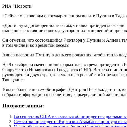
РИА "Новости"
«Сейчас мы говорим о государственном визите Путина в Таджи
«Достигнута договоренность о том, что два президента сегодн
нынешнее состояние наших двусторонних отношений и прогово
Он отметил, что состоявшийся 7 октября у Путина и Алиева т
в том числе и во время той беседы.
Алиев позвонил Путину в день его рождения, чтобы тепло позд
На 9 октября назначена полноформатная встреча президентов Р
Содружества Независимых Государств (СНГ). Встреча станет пе
руководители двух стран, как указывал российский президент
Тяньцзине.
Узнать больше по темеБиография Дмитрия Пескова: детство, к
собрали информацию о его детстве, карьере, личной жизни, на
Похожие записи:
Госсекретарь США высказался об инциденте с дронами 
Семью экс-президента Киргизии Атамбаева принудитель
Масштабная акция против кабинета Стармера проходит в