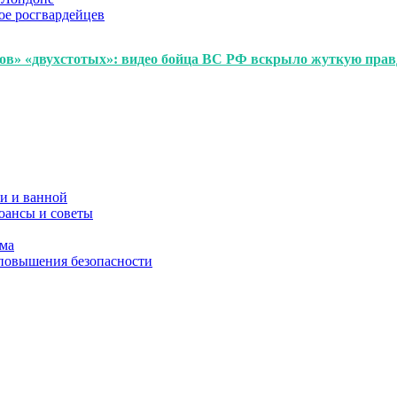
ое росгвардейцев
в» «двухстотых»: видео бойца ВС РФ вскрыло жуткую правд
и и ванной
юансы и советы
ома
 повышения безопасности