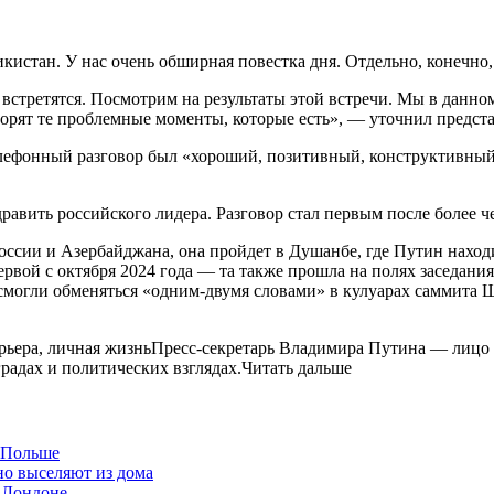
кистан. У нас очень обширная повестка дня. Отдельно, конечно
я встретятся. Посмотрим на результаты этой встречи. Мы в данн
рят те проблемные моменты, которые есть», — уточнил предста
елефонный разговор был «хороший, позитивный, конструктивный»
равить российского лидера. Разговор стал первым после более ч
оссии и Азербайджана, она пройдет в Душанбе, где Путин наход
рвой с октября 2024 года — та также прошла на полях заседания
, смогли обменяться «одним-двумя словами» в кулуарах саммита
арьера, личная жизньПресс-секретарь Владимира Путина — лицо 
градах и политических взглядах.Читать дальше
в Польше
но выселяют из дома
 Лондоне