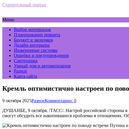
Строительный портал
Меню
Выбор материалов
Планирование ремонта
Бюджет и экономия
Дизайн интерьера
Инженерные системы
Ошибки и предупреждения
Сантехника
Умный дом и автоматизация
Разное
Карта сайта
Кремль оптимистично настроен по пово
9 октября 2025
Разное
Комментарии: 0
ДУШАНБЕ, 9 октября. /ТАСС/. Настрой российской стороны в
смогут обсудить все накопившиеся проблемы в отношениях. Об