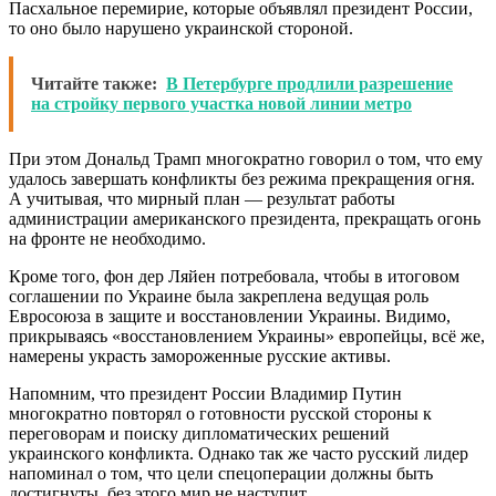
Пасхальное перемирие, которые объявлял президент России,
то оно было нарушено украинской стороной.
Читайте также:
В Петербурге продлили разрешение
на стройку первого участка новой линии метро
При этом Дональд Трамп многократно говорил о том, что ему
удалось завершать конфликты без режима прекращения огня.
А учитывая, что мирный план — результат работы
администрации американского президента, прекращать огонь
на фронте не необходимо.
Кроме того, фон дер Ляйен потребовала, чтобы в итоговом
соглашении по Украине была закреплена ведущая роль
Евросоюза в защите и восстановлении Украины. Видимо,
прикрываясь «восстановлением Украины» европейцы, всё же,
намерены украсть замороженные русские активы.
Напомним, что президент России Владимир Путин
многократно повторял о готовности русской стороны к
переговорам и поиску дипломатических решений
украинского конфликта. Однако так же часто русский лидер
напоминал о том, что цели спецоперации должны быть
достигнуты, без этого мир не наступит.