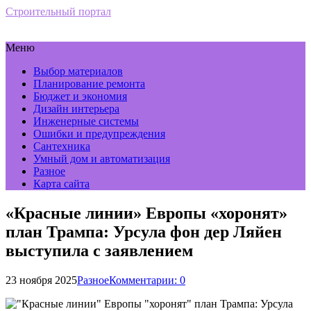
Строительный портал
Меню
Выбор материалов
Планирование ремонта
Бюджет и экономия
Дизайн интерьера
Инженерные системы
Ошибки и предупреждения
Сантехника
Умный дом и автоматизация
Разное
Карта сайта
«Красные линии» Европы «хоронят»
план Трампа: Урсула фон дер Ляйен
выступила с заявлением
23 ноября 2025
Разное
Комментарии: 0