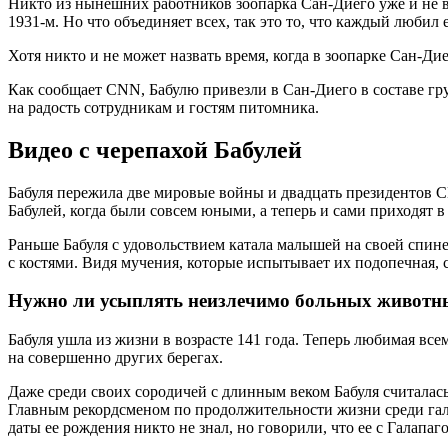
Никто из нынешних работников зоопарка Сан-Диего уже и не вс
1931-м. Но что объединяет всех, так это то, что каждый любил 
Хотя никто и не может назвать время, когда в зоопарке Сан-Дие
Как сообщает CNN, Бабулю привезли в Сан-Диего в составе груп
на радость сотрудникам и гостям питомника.
Видео с черепахой Бабулей
Бабуля пережила две мировые войны и двадцать президентов С
Бабулей, когда были совсем юными, а теперь и сами приходят в
Раньше Бабуля с удовольствием катала малышей на своей спине
с костями. Видя мучения, которые испытывает их подопечная,
Нужно ли усыплять неизлечимо больных животны
Бабуля ушла из жизни в возрасте 141 года. Теперь любимая вс
на совершенно других берегах.
Даже среди своих сородичей с длинным веком Бабуля считалась
Главным рекордсменом по продолжительности жизни среди галап
даты ее рождения никто не знал, но говорили, что ее с Галапаг