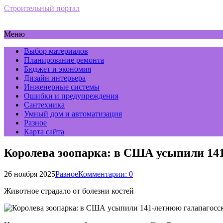
Строительный портал
Меню
Выбор материалов
Планирование ремонта
Бюджет и экономия
Дизайн интерьера
Инженерные системы
Ошибки и предупреждения
Сантехника
Умный дом и автоматизация
Разное
Карта сайта
Королева зоопарка: в США усыпили 14
26 ноября 2025
Разное
Комментарии: 0
Животное страдало от болезни костей