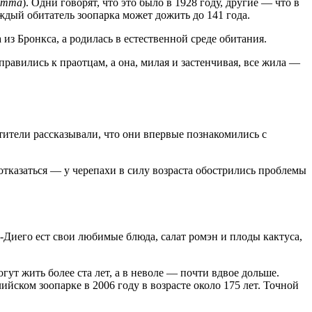
amma
). Одни говорят, что это было в 1928 году, другие — что в
аждый обитатель зоопарка может дожить до 141 года.
 из Бронкса, а родилась в естественной среде обитания.
равились к праотцам, а она, милая и застенчивая, все жила —
ители рассказывали, что они впервые познакомились с
отказаться — у черепахи в силу возраста обострились проблемы
н-Диего ест свои любимые блюда, салат ромэн и плоды кактуса,
ут жить более ста лет, а в неволе — почти вдвое дольше.
йском зоопарке в 2006 году в возрасте около 175 лет. Точной