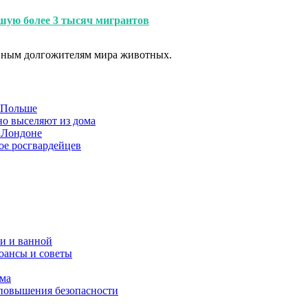
вшую более 3 тысяч мигрантов
авным долгожителям мира животных.
в Польше
но выселяют из дома
 Лондоне
ое росгвардейцев
и и ванной
юансы и советы
ома
 повышения безопасности