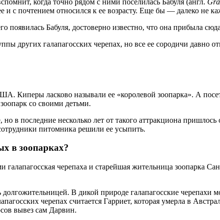
помнит, когда точно рядом с ними поселилась Бабуля (англ.
Gr
ее и с почтением относился к ее возрасту. Еще бы — далеко не к
го появилась Бабуля, достоверно известно, что она прибыла сюда
пы других галапагосских черепах, но все ее сородичи давно отп
ША. Киперы ласково называли ее «королевой зоопарка». А посет
 зоопарк со своими детьми.
, но в последние несколько лет от такого аттракциона пришлось 
 сотрудники питомника решили ее усыпить.
х в зоопарках?
еми галапагосская черепаха и старейшая жительница зоопарка Са
 долгожительницей. В дикой природе галапагосские черепахи мог
агосских черепах считается Гарриет, которая умерла в Австрали
осов вывез сам Дарвин.