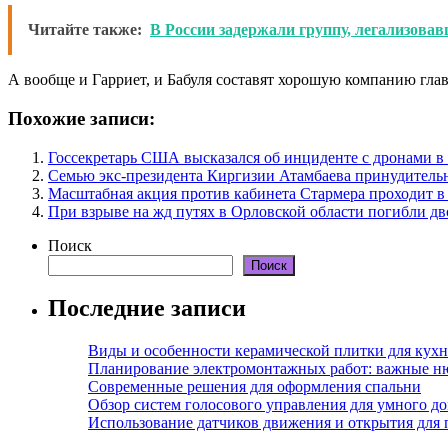
Читайте также:
В России задержали группу, легализова
А вообще и Гарриет, и Бабуля составят хорошую компанию гл
Похожие записи:
Госсекретарь США высказался об инциденте с дронами 
Семью экс-президента Киргизии Атамбаева принудитель
Масштабная акция против кабинета Стармера проходит в
При взрыве на жд путях в Орловской области погибли дв
Поиск
Поиск
Последние записи
Виды и особенности керамической плитки для кухн
Планирование электромонтажных работ: важные н
Современные решения для оформления спальни
Обзор систем голосового управления для умного д
Использование датчиков движения и открытия для