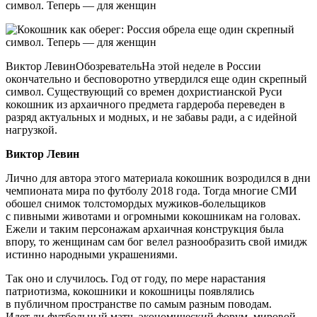
Виктор ЛевинОбозревательНа этой неделе в России
окончательно и бесповоротно утвердился еще один скрепный
символ. Существующий со времен дохристианской Руси
кокошник из архаичного предмета гардероба переведен в
разряд актуальных и модных, и не забавы ради, а с идейной
нагрузкой.
Виктор Левин
Лично для автора этого материала кокошник возродился в дни
чемпионата мира по футболу 2018 года. Тогда многие СМИ
обошел снимок толстомордых мужиков-болельщиков
с пивными животами и огромными кокошникам на головах.
Ежели и таким персонажам архаичная конструкция была
впору, то женщинам сам бог велел разнообразить свой имидж
истинно народными украшениями.
Так оно и случилось. Год от году, по мере нарастания
патриотизма, кокошники и кокошницы появлялись
в публичном пространстве по самым разным поводам.
Идет ли футбольный матч, экономический форум, мировой