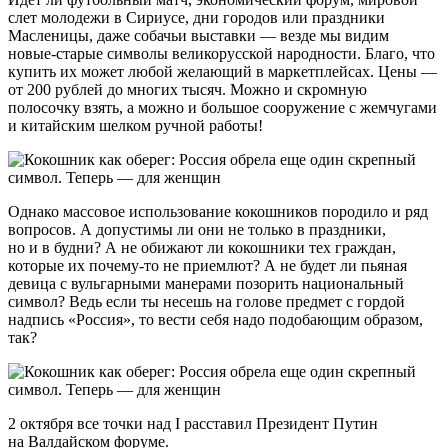
слет молодежи в Сириусе, дни городов или праздники
Масленицы, даже собачьи выставки — везде мы видим
новые-старые символы великорусской народности. Благо, что
купить их может любой желающий в маркетплейсах. Цены —
от 200 рублей до многих тысяч. Можно и скромную
полосочку взять, а можно и большое сооружение с жемчугами
и китайским шелком ручной работы!
Однако массовое использование кокошников породило и ряд
вопросов. А допустимы ли они не только в праздники,
но и в будни? А не обижают ли кокошники тех граждан,
которые их почему-то не приемлют? А не будет ли пьяная
девица с вульгарными манерами позорить национальный
символ? Ведь если ты несешь на голове предмет с гордой
надпись «Россия», то вести себя надо подобающим образом,
так?
2 октября все точки над I расставил Президент Путин
на Валдайском форуме.