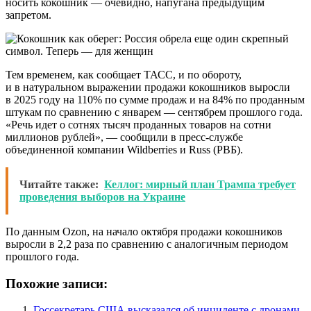
носить кокошник — очевидно, напугана предыдущим
запретом.
Тем временем, как сообщает ТАСС, и по обороту,
и в натуральном выражении продажи кокошников выросли
в 2025 году на 110% по сумме продаж и на 84% по проданным
штукам по сравнению с январем — сентябрем прошлого года.
«Речь идет о сотнях тысяч проданных товаров на сотни
миллионов рублей», — сообщили в пресс-службе
объединенной компании Wildberries и Russ (РВБ).
Читайте также:
Келлог: мирный план Трампа требует
проведения выборов на Украине
По данным Ozon, на начало октября продажи кокошников
выросли в 2,2 раза по сравнению с аналогичным периодом
прошлого года.
Похожие записи:
Госсекретарь США высказался об инциденте с дронами