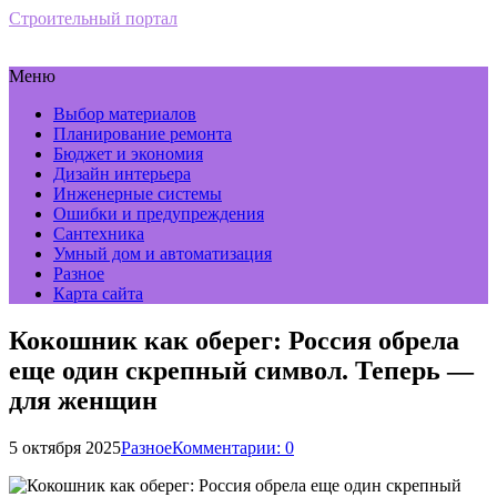
Строительный портал
Меню
Выбор материалов
Планирование ремонта
Бюджет и экономия
Дизайн интерьера
Инженерные системы
Ошибки и предупреждения
Сантехника
Умный дом и автоматизация
Разное
Карта сайта
Кокошник как оберег: Россия обрела
еще один скрепный символ. Теперь —
для женщин
5 октября 2025
Разное
Комментарии: 0