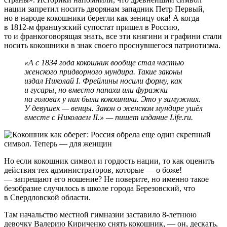
нации запретил носить дворянам западник Петр Первый,
но в народе кокошники берегли как зеницу ока! А когда
в 1812-м французский супостат пришел в Россию,
то и франкоговорящая знать, все эти княгини и графини стали
носить кокошники в знак своего проснувшегося патриотизма.
«А с 1834 года кокошник вообще стал частью
женского придворного мундира. Такие законы
издал Николай I. Фрейлины носили форму, как
и гусары, но вместо папахи или фуражки
на головах у них были кокошники. Это у замужних.
У девушек — венцы. Закон о женском мундире ушёл
вместе с Николаем II.» — пишет издание Life.ru.
Но если кокошник символ и гордость нации, то как оценить
действия тех администраторов, которые — о боже!
— запрещают его ношение? Не поверите, но именно такое
безобразие случилось в школе города Березовский, что
в Свердловской области.
Там начальство местной гимназии заставило 8-летнюю
девочку Валерию Кириченко снять кокошник, — он, дескать,