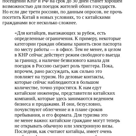
посещений КНР и РФ на срок до 30 дней станет хорошей
возможностью для поездок жителей обоих государств.
Но если две трети россиян, по данным опросов, не прочь
посетить Китай в новых условиях, то с китайскими
гражданами все несколько сложнее.
«Для китайцев, выезжающих за рубеж, есть
определенные ограничения. К примеру, некоторые
категории граждан обязаны хранить свои паспорта
по месту работы — в офисе. Тем не менее, в целом
в КНР сейчас действует режим свободного выезда
за границу, а наличие безвизового канала для
поездок в Россию сыграет роль триггера. Пока,
впрочем, рано рассуждать, как сильно это
повлияет на туризм. Но деловые контакты,
которые сейчас наблюдаются в большом
количестве, точно упростятся. К нам едут
китайские инженеры, представители китайских
компаний, которые здесь занимаются ведением
бизнеса и продажами. И они, безусловно,
почувствуют облегчение и в плане сроков
пребывания, и его формата. Для туризма это
не менее важно: китайские граждане могут теперь
не открывать обычную или электронную визы.
Последняя, как считают китайцы, имеет очень