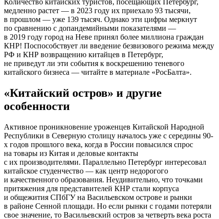
Количество китайских туристов, посещающих Петербург,
медленно растет — в 2023 году их приехало 93 тысячи,
в прошлом — уже 139 тысяч. Однако эти цифры меркнут
по сравнению с допандемийными показателями —
в 2019 году город на Неве принял более миллиона граждан
КНР! Поспособствует ли введение безвизового режима между
РФ и КНР возвращению китайцев в Петербург,
не приведут ли эти события к воскрешению теневого
китайского бизнеса — читайте в материале «РосБалта».
«Китайский остров» и другие
особенности
Активное проникновение уроженцев Китайской Народной
Республики в Северную столицу началось уже с середины 90-
х годов прошлого века, когда в России повысился спрос
на товары из Китая и деловые контакты
с их производителями. Параллельно Петербург интересовал
китайское студенчество — как центр недорогого
и качественного образования. Неудивительно, что точками
притяжения для представителей КНР стали корпуса
и общежития СПбГУ на Васильевском острове и рынки
в районе Сенной площади. Но если рынки с годами потеряли
свое значение, то Васильевский остров за четверть века роста