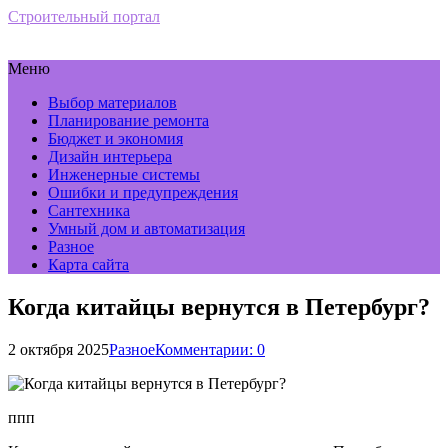
Строительный портал
Меню
Выбор материалов
Планирование ремонта
Бюджет и экономия
Дизайн интерьера
Инженерные системы
Ошибки и предупреждения
Сантехника
Умный дом и автоматизация
Разное
Карта сайта
Когда китайцы вернутся в Петербург?
2 октября 2025
Разное
Комментарии: 0
ппп