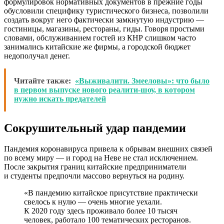
формулировок нормативных документов в прежние годы
обусловили специфику туристического бизнеса, позволили
создать вокруг него фактически замкнутую индустрию —
гостиницы, магазины, рестораны, гиды. Говоря простыми
словами, обслуживанием гостей из КНР слишком часто
занимались китайские же фирмы, а городской бюджет
недополучал денег.
Читайте также:
«Выживалити. Змееловы»: что было
в первом выпуске нового реалити-шоу, в котором
нужно искать предателей
Сокрушительный удар пандемии
Пандемия коронавируса привела к обрывам внешних связей
по всему миру — и город на Неве не стал исключением.
После закрытия границ китайские предприниматели
и студенты предпочли массово вернуться на родину.
«В пандемию китайское присутствие практически
свелось к нулю — очень многие уехали.
К 2020 году здесь проживало более 10 тысяч
человек, работало 100 тематических ресторанов.