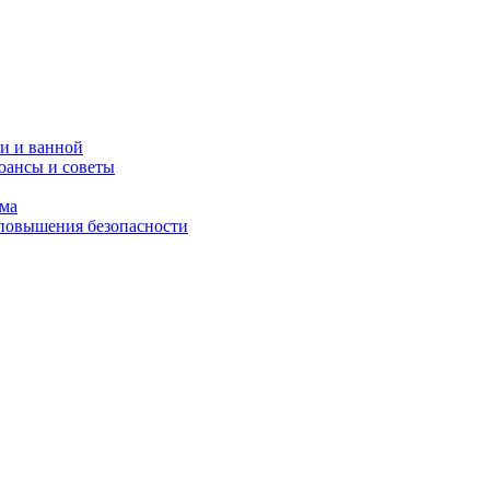
и и ванной
юансы и советы
ома
 повышения безопасности