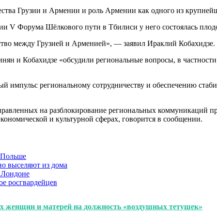
ества Грузии и Армении и роль Армении как одного из крупней
рии V Форума Шёлкового пути в Тбилиси у него состоялась пло
ество между Грузией и Арменией», — заявил Ираклий Кобахидзе.
шинян и Кобахидзе «обсудили региональные вопросы, в частнос
ый импульс региональному сотрудничеству и обеспечению стаби
аправленных на разблокирование региональных коммуникаций пр
экономической и культурной сферах, говорится в сообщении.
в Польше
но выселяют из дома
 Лондоне
ое росгвардейцев
х женщин и матерей на должность «воздушных тетушек»