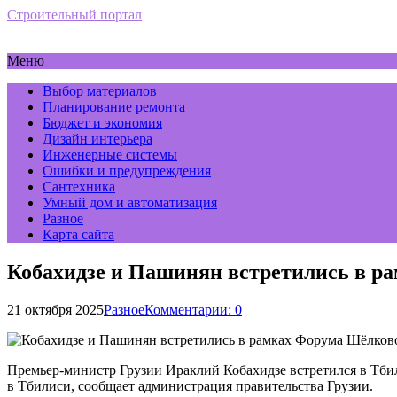
Строительный портал
Меню
Выбор материалов
Планирование ремонта
Бюджет и экономия
Дизайн интерьера
Инженерные системы
Ошибки и предупреждения
Сантехника
Умный дом и автоматизация
Разное
Карта сайта
Кобахидзе и Пашинян встретились в р
21 октября 2025
Разное
Комментарии: 0
Премьер-министр Грузии Ираклий Кобахидзе встретился в Тб
в Тбилиси, сообщает администрация правительства Грузии.