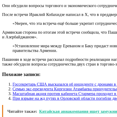
Они обсудили вопросы торгового и экономического сотруднич
После встречи Ираклий Кобахидзе написал в X, что в преддве
«Уверен, что эта встреча ещё больше укрепит сотруднич
Армянская сторона по итогам этой встречи сообщила, что Па
и Азербайджаном».
«Установление мира между Ереваном и Баку придаст нов
правительства Армении.
Пашинян в ходе встречи рассказал подробности реализации н
также обсудили вопросы сотрудничества двух стран в торгово-
Похожие записи:
Госсекретарь США высказался об инциденте с дронами 
Семью экс-президента Киргизии Атамбаева принудитель
Масштабная акция против кабинета Стармера проходит в
При взрыве на жд путях в Орловской области погибли дв
Читайте также:
Китайская авиакомпания ищет замужни