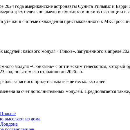
ябре 2024 года американские астронавты Сунита Уильямс и Бар
имерно трех недель не имели возможности покинуть станцию в с
ита утечки в системе охлаждения пристыкованного к МКС россий
ех модулей: базового модуля «Тяньхэ», запущенного в апреле 20
номного модуля «Сюньтянь» с оптическим телескопом, который б
 год, но затем его отложили до 2026-го.
енена за счет дополнительных модулей. Предполагается также, ч
в Польше
но выселяют из дома
 Лондоне
ое росгвардейцев