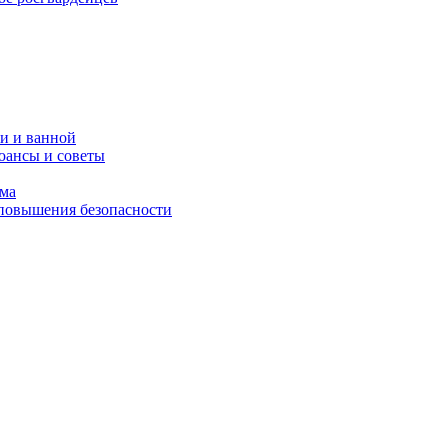
и и ванной
юансы и советы
ома
 повышения безопасности