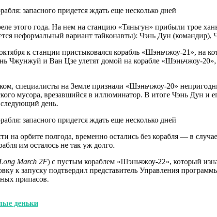
еле этого года. На нем на станцию «Тяньгун» прибыли трое ха
зуется неформальный вариант тайконавты): Чэнь Дун (командир),
1 октября к станции пристыковался корабль «Шэньчжоу-21», на 
энь Чжунжуй и Ван Цзе улетят домой на корабле «Шэньчжоу-20»,
ком, специалисты на Земле признали «Шэньчжоу-20» непригодны
кого мусора, врезавшийся в иллюминатор. В итоге Чэнь Дун и ег
 следующий день.
и на орбите полгода, временно остались без корабля — в случа
абля им осталось не так уж долго.
Long March 2F
) с пустым кораблем «Шэньчжоу-22», который изн
отовку к запуску подтвердил представитель Управления програм
ных припасов.
плые деньки