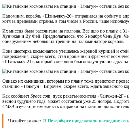
Напомним, корабль «Шэньчжоу-20» отправился на орбиту в апр
хотя за пределами страны, в том числе в России, чаще исполь
Их миссия была рассчитана на полгода. Все шло по плану, а 3
Хунчжан и Ву Фэй. Предполагалось, что 5 ноября Чэнь Дун, Ч
обнаружением небольших трещин на иллюминаторе корабля.
Пока шестерка космонавтов утешалась жареной курицей и стей
повреждения, скорее всего, стал крошечный фрагмент космичес
«Шэньчжоу-21», который совершил благополучную посадку на
Однако их сменщики, которым по плану тоже предстоит провест
станцию «Тяньгун». Впрочем, скорее всего, ждать запасного кор
Как сообщает
Space.com,
пуск ракеты-носителя «Чанчжэн-2F» (
весной будущего года, может состояться уже 25 ноября. Подг
CMSA
изучают возможность отправки на станцию дополнитель
Читайте также:
В Петербурге предсказали последние те