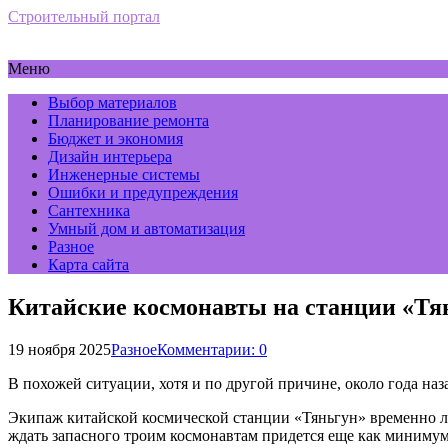
Строительный портал
Меню
Выбор материалов
Планирование ремонта
Бюджет и экономия
Дизайн интерьера
Инженерные системы
Ошибки и предупреждения
Сантехника
Умный дом и автоматизация
Разное
Карта сайта
Китайские космонавты на станции «Тянь
19 ноября 2025
Разное
Комментарии: 0
В похожей ситуации, хотя и по другой причине, около года на
Экипаж китайской космической станции «Тяньгун» временно л
ждать запасного троим космонавтам придется еще как миниму