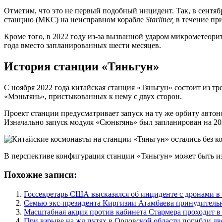
Отметим, что это не первый подобный инцидент. Так, в сент
станцию (МКС) на неисправном корабле
Starliner,
в течение пр
Кроме того, в 2022 году из-за вызванной ударом микрометеор
года вместо запланированных шести месяцев.
История станции «Тяньгун»
С ноября 2022 года китайская станция «Тяньгун» состоит из тр
«Мэньтянь», пристыкованных к нему с двух сторон.
Проект станции предусматривает запуск на ту же орбиту авто
Изначально запуск модуля «Сюньтянь» был запланирован на 2023
В перспективе конфигурация станции «Тяньгун» может быть изм
Похожие записи:
Госсекретарь США высказался об инциденте с дронами 
Семью экс-президента Киргизии Атамбаева принудитель
Масштабная акция против кабинета Стармера проходит в
При взрыве на жд путях в Орловской области погибли дв