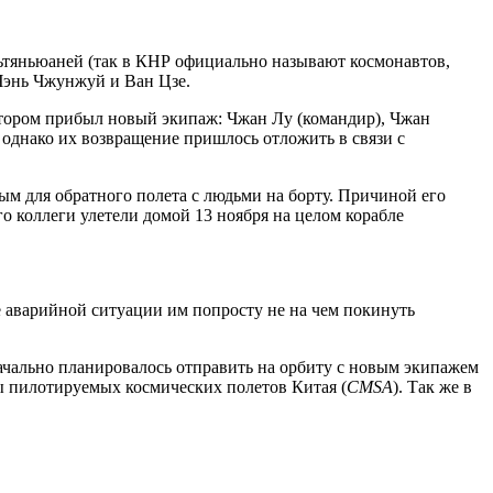
ньтяньюаней (так в КНР официально называют космонавтов,
 Чэнь Чжунжуй и Ван Цзе.
котором прибыл новый экипаж: Чжан Лу (командир), Чжан
 однако их возвращение пришлось отложить в связи с
м для обратного полета с людьми на борту. Причиной его
о коллеги улетели домой 13 ноября на целом корабле
е аварийной ситуации им попросту не на чем покинуть
ачально планировалось отправить на орбиту с новым экипажем
мы пилотируемых космических полетов Китая (
CMSA
). Так же в