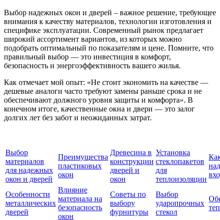
Выбор надежных окон и дверей – важное решение, требующее
внимания к качеству материалов, технологии изготовления и
специфике эксплуатации. Современный рынок предлагает
широкий ассортимент вариантов, из которых можно
подобрать оптимальный по показателям и цене. Помните, что
правильный выбор — это инвестиция в комфорт,
безопасность и энергоэффективность вашего жилья.
Как отмечает мой опыт: «Не стоит экономить на качестве —
дешевые аналоги часто требуют замены раньше срока и не
обеспечивают должного уровня защиты и комфорта». В
конечном итоге, качественные окна и двери — это залог
долгих лет без забот и неожиданных затрат.
Выбор
Древесина в
Установка
Преимущества
Ка
материалов
конструкции
стеклопакетов
пластиковых
на
для надежных
дверей и
для
окон
вх
окон и дверей
окон
теплоизоляции
Влияние
Особенности
Советы по
Выбор
материала на
Об
металлических
выбору
ударопрочных
безопасность
те
дверей
фурнитуры
стекол
окон