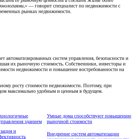
ысить ее рыночную ценность и сделать жилье более
ехнологиями
,» — говорит специалист по недвижимости с
овременных рынках недвижимости.
ет автоматизированных систем управления, безопасности и
вышая их рыночную стоимость. Собственники, инвесторы и
оимости недвижимости и повышение востребованности на
льному росту стоимости недвижимости. Поэтому, при
 дом максимально удобным и ценным в будущем.
хнологичные
Умные дома способствуют повышению
управления зданием
рыночной стоимости
зация и
Внедрение систем автоматизации
фективность