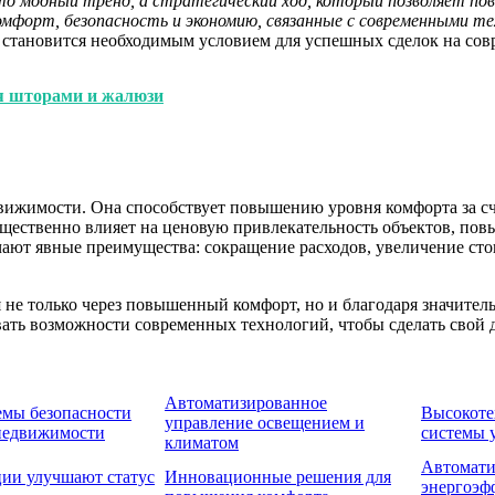
 модный тренд, а стратегический ход, который позволяет пов
омфорт, безопасность и экономию, связанные с современными т
я становится необходимым условием для успешных сделок на с
я шторами и жалюзи
вижимости. Она способствует повышению уровня комфорта за сч
ущественно влияет на ценовую привлекательность объектов, по
ают явные преимущества: сокращение расходов, увеличение ст
я не только через повышенный комфорт, но и благодаря значите
ать возможности современных технологий, чтобы сделать свой
Автоматизированное
емы безопасности
Высокоте
управление освещением и
недвижимости
системы 
климатом
Автомати
ции улучшают статус
Инновационные решения для
энергоэф