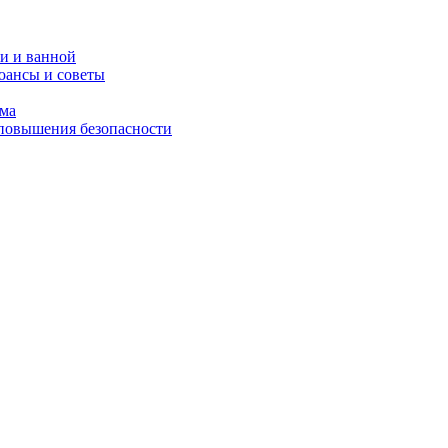
и и ванной
юансы и советы
ома
 повышения безопасности