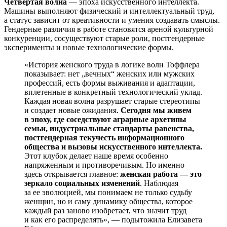
Четвертая волна
— эпоха искусственного интеллекта.
Машины выполняют физический и интеллектуальный труд,
а статус зависит от креативности и умения создавать смыслы.
Гендерные различия в работе становятся ареной культурной
конкуренции, сосуществуют старые роли, постгендерные
эксперименты и новые технологические формы.
«История женского труда в логике волн Тоффлера
показывает: нет „вечных“ женских или мужских
профессий, есть формы выживания и адаптации,
вплетенные в конкретный технологический уклад.
Каждая новая волна разрушает старые стереотипы
и создает новые ожидания.
Сегодня мы живем
в эпоху, где соседствуют аграрные архетипы
семьи, индустриальные стандарты равенства,
постгендерная текучесть информационного
общества и вызовы искусственного интеллекта.
Этот клубок делает наше время особенно
напряженным и противоречивым. Но именно
здесь открывается главное:
женская работа — это
зеркало социальных изменений
. Наблюдая
за ее эволюцией, мы понимаем не только судьбу
женщин, но и саму динамику общества, которое
каждый раз заново изобретает, что значит труд
и как его распределять», — подытожила Елизавета