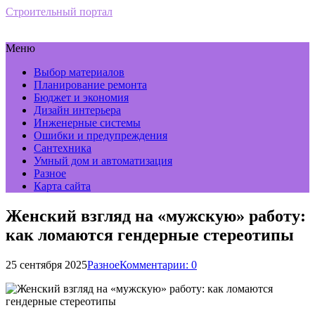
Строительный портал
Меню
Выбор материалов
Планирование ремонта
Бюджет и экономия
Дизайн интерьера
Инженерные системы
Ошибки и предупреждения
Сантехника
Умный дом и автоматизация
Разное
Карта сайта
Женский взгляд на «мужскую» работу:
как ломаются гендерные стереотипы
25 сентября 2025
Разное
Комментарии: 0