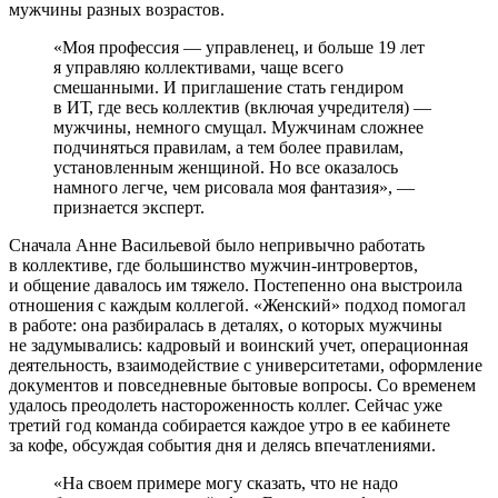
мужчины разных возрастов.
«Моя профессия — управленец, и больше 19 лет
я управляю коллективами, чаще всего
смешанными. И приглашение стать гендиром
в ИТ, где весь коллектив (включая учредителя) —
мужчины, немного смущал. Мужчинам сложнее
подчиняться правилам, а тем более правилам,
установленным женщиной. Но все оказалось
намного легче, чем рисовала моя фантазия», —
признается эксперт.
Сначала Анне Васильевой было непривычно работать
в коллективе, где большинство мужчин-интровертов,
и общение давалось им тяжело. Постепенно она выстроила
отношения с каждым коллегой. «Женский» подход помогал
в работе: она разбиралась в деталях, о которых мужчины
не задумывались: кадровый и воинский учет, операционная
деятельность, взаимодействие с университетами, оформление
документов и повседневные бытовые вопросы. Со временем
удалось преодолеть настороженность коллег. Сейчас уже
третий год команда собирается каждое утро в ее кабинете
за кофе, обсуждая события дня и делясь впечатлениями.
«На своем примере могу сказать, что не надо