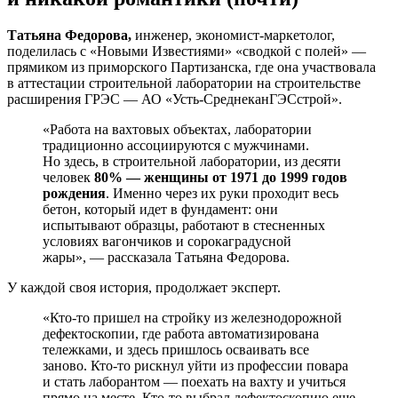
Татьяна Федорова,
инженер, экономист-маркетолог,
поделилась с «Новыми Известиями» «сводкой с полей» —
прямиком из приморского Партизанска, где она участвовала
в аттестации строительной лаборатории на строительстве
расширения ГРЭС — АО «Усть-СреднеканГЭСстрой».
«Работа на вахтовых объектах, лаборатории
традиционно ассоциируются с мужчинами.
Но здесь, в строительной лаборатории, из десяти
человек
80% — женщины от 1971 до 1999 годов
рождения
. Именно через их руки проходит весь
бетон, который идет в фундамент: они
испытывают образцы, работают в стесненных
условиях вагончиков и сорокаградусной
жары», — рассказала Татьяна Федорова.
У каждой своя история, продолжает эксперт.
«Кто-то пришел на стройку из железнодорожной
дефектоскопии, где работа автоматизирована
тележками, и здесь пришлось осваивать все
заново. Кто-то рискнул уйти из профессии повара
и стать лаборантом — поехать на вахту и учиться
прямо на месте. Кто-то выбрал дефектоскопию еще