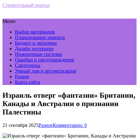
Строительный портал
Меню
Выбор материалов
Планирование ремонта
Бюджет и экономия
Дизайн интерьера
Инженерные системы
Ошибки и предупреждения
Сантехника
Умный дом и автоматизация
Разное
Карта сайта
Израиль отверг «фантазии» Британии,
Канады и Австралии о признании
Палестины
21 сентября 2025
Разное
Комментарии: 0