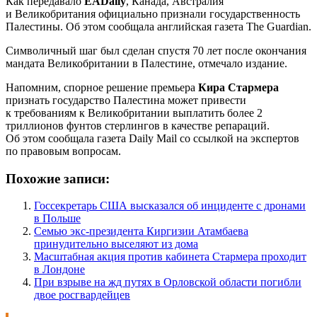
Как передавало
EADaily
, Канада, Австралия
и Великобритания официально признали государственность
Палестины. Об этом сообщала английская газета The Guardian.
Символичный шаг был сделан спустя 70 лет после окончания
мандата Великобритании в Палестине, отмечало издание.
Напомним, спорное решение премьера
Кира Стармера
признать государство Палестина может привести
к требованиям к Великобритании выплатить более 2
триллионов фунтов стерлингов в качестве репараций.
Об этом сообщала газета Daily Mail со ссылкой на экспертов
по правовым вопросам.
Похожие записи:
Госсекретарь США высказался об инциденте с дронами
в Польше
Семью экс-президента Киргизии Атамбаева
принудительно выселяют из дома
Масштабная акция против кабинета Стармера проходит
в Лондоне
При взрыве на жд путях в Орловской области погибли
двое росгвардейцев