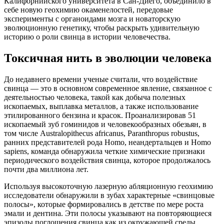
Калифорнийского университета в Сан-Диего, объединило в
себе новую геохимию окаменелостей, передовые
эксперименты с органоидами мозга и новаторскую
эволюционную генетику, чтобы раскрыть удивительную
историю о роли свинца в истории человечества.
Токсичная нить в эволюции человека
До недавнего времени ученые считали, что воздействие
свинца — это в основном современное явление, связанное с
деятельностью человека, такой как добыча полезных
ископаемых, выплавка металлов, а также использование
этилированного бензина и красок. Проанализировав 51
ископаемый зуб гоминидов и человекообразных обезьян, в
том числе Australopithecus africanus, Paranthropus robustus,
ранних представителей рода Homo, неандертальцев и Homo
sapiens, команда обнаружила четкие химические признаки
периодического воздействия свинца, которое продолжалось
почти два миллиона лет.
Используя высокоточную лазерную абляционную геохимию
исследователи обнаружили в зубах характерные «свинцовые
полосы», которые формировались в детстве по мере роста
эмали и дентина. Эти полосы указывают на повторяющиеся
эпизоды поглощения свинца как из окружающей среды