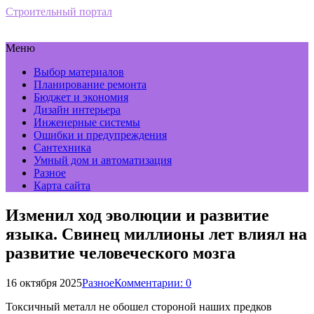
Строительный портал
Меню
Выбор материалов
Планирование ремонта
Бюджет и экономия
Дизайн интерьера
Инженерные системы
Ошибки и предупреждения
Сантехника
Умный дом и автоматизация
Разное
Карта сайта
Изменил ход эволюции и развитие
языка. Свинец миллионы лет влиял на
развитие человеческого мозга
16 октября 2025
Разное
Комментарии: 0
Токсичный металл не обошел стороной наших предков