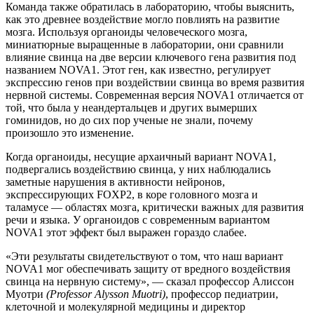
Команда также обратилась в лабораторию, чтобы выяснить,
как это древнее воздействие могло повлиять на развитие
мозга. Используя органоиды человеческого мозга,
миниатюрные выращенные в лаборатории, они сравнили
влияние свинца на две версии ключевого гена развития под
названием NOVA1. Этот ген, как известно, регулирует
экспрессию генов при воздействии свинца во время развития
нервной системы. Современная версия NOVA1 отличается от
той, что была у неандертальцев и других вымерших
гоминидов, но до сих пор ученые не знали, почему
произошло это изменение.
Когда органоиды, несущие архаичный вариант NOVA1,
подвергались воздействию свинца, у них наблюдались
заметные нарушения в активности нейронов,
экспрессирующих FOXP2, в коре головного мозга и
таламусе — областях мозга, критически важных для развития
речи и языка. У органоидов с современным вариантом
NOVA1 этот эффект был выражен гораздо слабее.
«Эти результаты свидетельствуют о том, что наш вариант
NOVA1 мог обеспечивать защиту от вредного воздействия
свинца на нервную систему», — сказал профессор Алиссон
Муотри
(Professor Alysson Muotri)
, профессор педиатрии,
клеточной и молекулярной медицины и директор