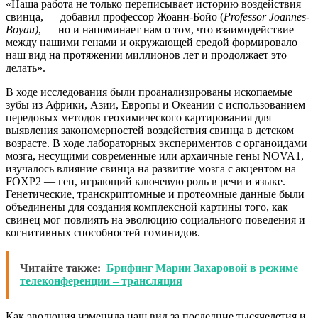
«Наша работа не только переписывает историю воздействия
свинца, — добавил профессор Жоанн-Бойо (
Professor Joannes-
Boyau)
, — но и напоминает нам о том, что взаимодействие
между нашими генами и окружающей средой формировало
наш вид на протяжении миллионов лет и продолжает это
делать».
В ходе исследования были проанализированы ископаемые
зубы из Африки, Азии, Европы и Океании с использованием
передовых методов геохимического картирования для
выявления закономерностей воздействия свинца в детском
возрасте. В ходе лабораторных экспериментов с органоидами
мозга, несущими современные или архаичные гены NOVA1,
изучалось влияние свинца на развитие мозга с акцентом на
FOXP2 — ген, играющий ключевую роль в речи и языке.
Генетические, транскриптомные и протеомные данные были
объединены для создания комплексной картины того, как
свинец мог повлиять на эволюцию социального поведения и
когнитивных способностей гоминидов.
Читайте также:
Брифинг Марии Захаровой в режиме
телеконференции – трансляция
Как эволюция изменила наш вид за последние тысячелетия и