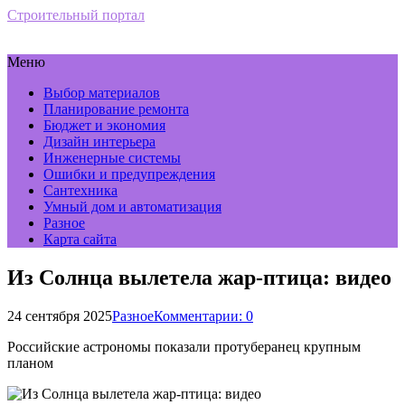
Строительный портал
Меню
Выбор материалов
Планирование ремонта
Бюджет и экономия
Дизайн интерьера
Инженерные системы
Ошибки и предупреждения
Сантехника
Умный дом и автоматизация
Разное
Карта сайта
Из Солнца вылетела жар-птица: видео
24 сентября 2025
Разное
Комментарии: 0
Российские астрономы показали протуберанец крупным
планом