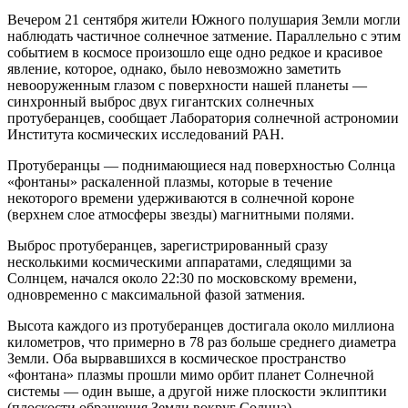
Вечером 21 сентября жители Южного полушария Земли могли
наблюдать частичное солнечное затмение. Параллельно с этим
событием в космосе произошло еще одно редкое и красивое
явление, которое, однако, было невозможно заметить
невооруженным глазом с поверхности нашей планеты —
синхронный выброс двух гигантских солнечных
протуберанцев, сообщает Лаборатория солнечной астрономии
Института космических исследований РАН.
Протуберанцы — поднимающиеся над поверхностью Солнца
«фонтаны» раскаленной плазмы, которые в течение
некоторого времени удерживаются в солнечной короне
(верхнем слое атмосферы звезды) магнитными полями.
Выброс протуберанцев, зарегистрированный сразу
несколькими космическими аппаратами, следящими за
Солнцем, начался около 22:30 по московскому времени,
одновременно с максимальной фазой затмения.
Высота каждого из протуберанцев достигала около миллиона
километров, что примерно в 78 раз больше среднего диаметра
Земли. Оба вырвавшихся в космическое пространство
«фонтана» плазмы прошли мимо орбит планет Солнечной
системы — один выше, а другой ниже плоскости эклиптики
(плоскости обращения Земли вокруг Солнца).