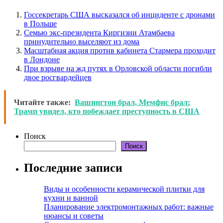
Госсекретарь США высказался об инциденте с дронами
в Польше
Семью экс-президента Киргизии Атамбаева
принудительно выселяют из дома
Масштабная акция против кабинета Стармера проходит
в Лондоне
При взрыве на жд путях в Орловской области погибли
двое росгвардейцев
Читайте также:
Вашингтон брал, Мемфис брал:
Трамп увидел, кто побеждает преступность в США
Поиск
Поиск
Последние записи
Виды и особенности керамической плитки для
кухни и ванной
Планирование электромонтажных работ: важные
нюансы и советы