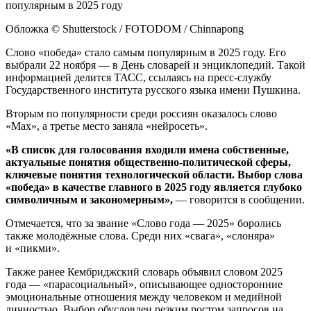
Обложка © Shutterstock / FOTODOM / Chinnapong
Слово «победа» стало самым популярным в 2025 году. Его
выбрали 22 ноября — в День словарей и энциклопедий. Такой
информацией делится ТАСС, ссылаясь на пресс-службу
Государственного института русского языка имени Пушкина.
Вторым по популярности среди россиян оказалось слово
«Max», а третье место заняла «нейросеть».
«В список для голосования входили имена собственные,
актуальные понятия общественно-политической сферы,
ключевые понятия технологической области. Выбор слова
«победа» в качестве главного в 2025 году является глубоко
символичным и закономерным»,
— говорится в сообщении.
Отмечается, что за звание «Слово года — 2025» боролись
также молодёжные слова. Среди них «свага», «слоняра»
и «пикми».
Также ранее Кембриджский словарь объявил словом 2025
года — «парасоциальный», описывающее односторонние
эмоциональные отношения между человеком и медийной
личностью. Выбор обусловлен резким ростом запросов на