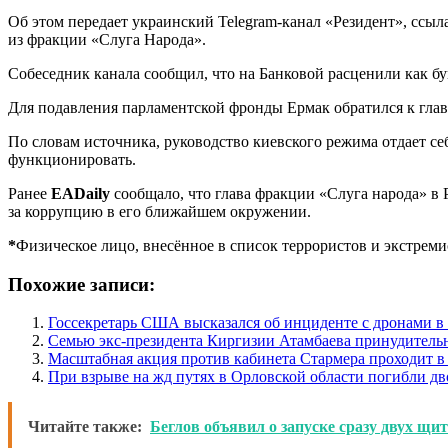
Об этом передает украинский Telegram-канал «Резидент», ссы
из фракции «Слуга Народа».
Собеседник канала сообщил, что на Банковой расценили как 
Для подавления парламентской фронды Ермак обратился к гла
По словам источника, руководство киевского режима отдает себ
функционировать.
Ранее
EADaily
сообщало, что глава фракции «Слуга народа» в 
за коррупцию в его ближайшем окружении.
*
Физическое лицо, внесённое в список террористов и экстре
Похожие записи:
Госсекретарь США высказался об инциденте с дронами 
Семью экс-президента Киргизии Атамбаева принудитель
Масштабная акция против кабинета Стармера проходит в
При взрыве на жд путях в Орловской области погибли дв
Читайте также:
Беглов объявил о запуске сразу двух щи