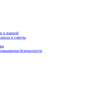
и и ванной
юансы и советы
ома
 повышения безопасности