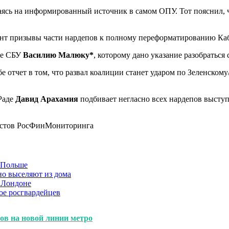
лаясь на информированный источник в самом ОПУ. Тот пояснил, 
бунт призывы части нардепов к полному переформатированию Ка
ве СБУ
Василию Малюку*
, которому дано указание разобраться
е отчет в том, что развал коалиции станет ударом по Зеленскому
Раде
Давид Арахамия
подбивает негласно всех нардепов выступ
мистов РосФинМониторинга
в Польше
но выселяют из дома
 Лондоне
ое росгвардейцев
тов на новой линии метро