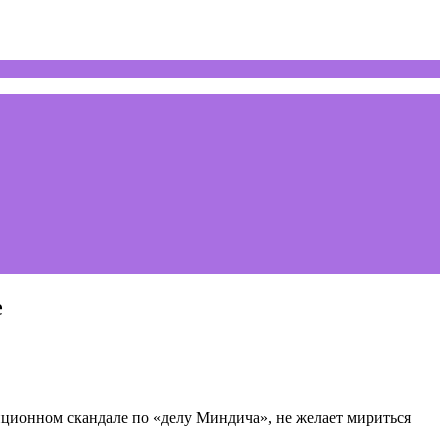
е
пционном скандале по «делу Миндича», не желает мириться