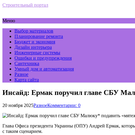
Строительный портал
Меню
Выбор материалов
Планирование ремонта
Бюджет и экономия
Дизайн интерьера
Инженерные системы
Ошибки и предупреждения
Сантехника
Умный дом и автоматизация
Разное
Карта сайта
Инсайд: Ермак поручил главе СБУ Малю
20 ноября 2025
Разное
Комментарии: 0
Глава Офиса президента Украины (ОПУ) Андрей Ермак, которы
с таким сценарием.