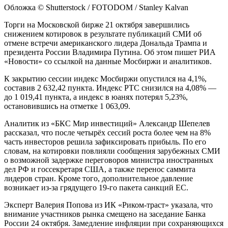
Обложка © Shutterstock / FOTODOM / Stanley Kalvan
Торги на Московской бирже 21 октября завершились
снижением котировок в результате публикаций СМИ об
отмене встречи американского лидера Дональда Трампа и
президента России Владимира Путина. Об этом пишет РИА
«Новости» со ссылкой на данные Мосбиржи и аналитиков.
К закрытию сессии индекс Мосбиржи опустился на 4,1%,
составив 2 632,42 пункта. Индекс РТС снизился на 4,08% —
до 1 019,41 пункта, а индекс в юанях потерял 5,23%,
остановившись на отметке 1 063,09.
Аналитик из «БКС Мир инвестиций» Александр Шепелев
рассказал, что после четырёх сессий роста более чем на 8%
часть инвесторов решила зафиксировать прибыль. По его
словам, на котировки повлияли сообщения зарубежных СМИ
о возможной задержке переговоров министра иностранных
дел РФ и госсекретаря США, а также перенос саммита
лидеров стран. Кроме того, дополнительное давление
возникает из-за грядущего 19-го пакета санкций ЕС.
Эксперт Валерия Попова из ИК «Риком-траст» указала, что
внимание участников рынка смещено на заседание Банка
России 24 октября. Замедление инфляции при сохраняющихся