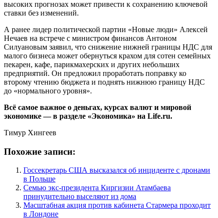
высоких прогнозах может привести к сохранению ключевой
ставки без изменений.
А ранее лидер политической партии «Новые люди» Алексей
Нечаев на встрече с министром финансов Антоном
Силуановым заявил, что снижение нижней границы НДС для
малого бизнеса может обернуться крахом для сотен семейных
пекарен, кафе, парикмахерских и других небольших
предприятий. Он предложил проработать поправку ко
второму чтению бюджета и поднять нижнюю границу НДС
до «нормального уровня».
Всё самое важное о деньгах, курсах валют и мировой
экономике — в разделе «Экономика» на Life.ru.
Тимур Хингеев
Похожие записи:
Госсекретарь США высказался об инциденте с дронами
в Польше
Семью экс-президента Киргизии Атамбаева
принудительно выселяют из дома
Масштабная акция против кабинета Стармера проходит
в Лондоне