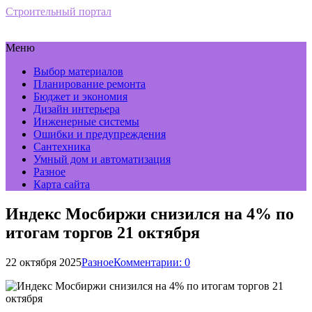
Строительный портал
Меню
Выбор материалов
Планирование ремонта
Бюджет и экономия
Дизайн интерьера
Инженерные системы
Ошибки и предупреждения
Сантехника
Умный дом и автоматизация
Разное
Карта сайта
Индекс Мосбиржи снизился на 4% по
итогам торгов 21 октября
22 октября 2025
Разное
Комментарии: 0