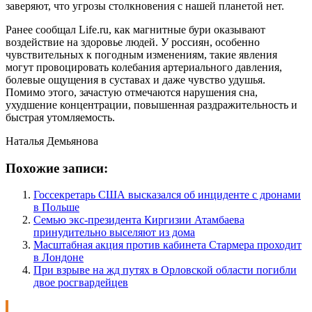
заверяют, что угрозы столкновения с нашей планетой нет.
Ранее сообщал Life.ru, как магнитные бури оказывают
воздействие на здоровье людей. У россиян, особенно
чувствительных к погодным изменениям, такие явления
могут провоцировать колебания артериального давления,
болевые ощущения в суставах и даже чувство удушья.
Помимо этого, зачастую отмечаются нарушения сна,
ухудшение концентрации, повышенная раздражительность и
быстрая утомляемость.
Наталья Демьянова
Похожие записи:
Госсекретарь США высказался об инциденте с дронами
в Польше
Семью экс-президента Киргизии Атамбаева
принудительно выселяют из дома
Масштабная акция против кабинета Стармера проходит
в Лондоне
При взрыве на жд путях в Орловской области погибли
двое росгвардейцев