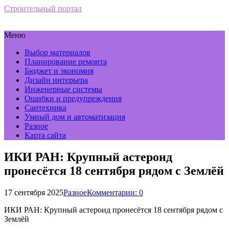
Строительный портал
Меню
Выбор материалов
Планирование ремонта
Бюджет и экономия
Дизайн интерьера
Инженерные системы
Ошибки и предупреждения
Сантехника
Умный дом и автоматизация
Разное
Карта сайта
ИКИ РАН: Крупный астероид
пронесётся 18 сентября рядом с Землёй
17 сентября 2025
Разное
Комментарии: 0
ИКИ РАН: Крупный астероид пронесётся 18 сентября рядом с
Землёй