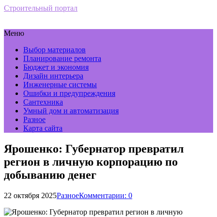
Строительный портал
Меню
Выбор материалов
Планирование ремонта
Бюджет и экономия
Дизайн интерьера
Инженерные системы
Ошибки и предупреждения
Сантехника
Умный дом и автоматизация
Разное
Карта сайта
Ярошенко: Губернатор превратил
регион в личную корпорацию по
добыванию денег
22 октября 2025
Разное
Комментарии: 0