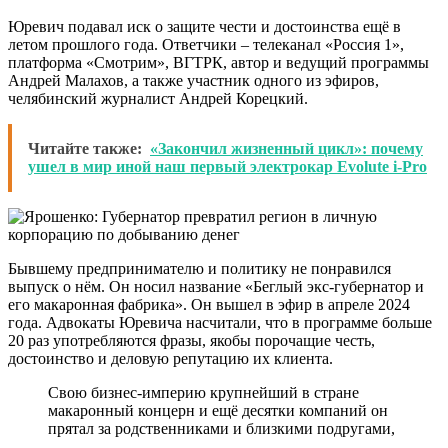
Юревич подавал иск о защите чести и достоинства ещё в
летом прошлого года. Ответчики – телеканал «Россия 1»,
платформа «Смотрим», ВГТРК, автор и ведущий программы
Андрей Малахов, а также участник одного из эфиров,
челябинский журналист Андрей Корецкий.
Читайте также:
«Закончил жизненный цикл»: почему
ушел в мир иной наш первый электрокар Evolute i-Pro
Бывшему предпринимателю и политику не понравился
выпуск о нём. Он носил название «Беглый экс-губернатор и
его макаронная фабрика». Он вышел в эфир в апреле 2024
года. Адвокаты Юревича насчитали, что в программе больше
20 раз употребляются фразы, якобы порочащие честь,
достоинство и деловую репутацию их клиента.
Свою бизнес-империю крупнейший в стране
макаронный концерн и ещё десятки компаний он
прятал за родственниками и близкими подругами,