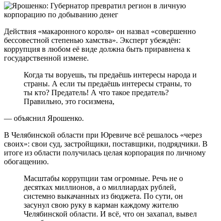
Действия «макаронного короля» он назвал «совершенно
бессовестной степенью хамства». Эксперт убеждён:
коррупция в любом её виде должна быть приравнена к
государственной измене.
Когда ты воруешь, ты предаёшь интересы народа и
страны. А если ты предаёшь интересы страны, то
ты кто? Предатель! А что такое предатель?
Правильно, это госизмена,
— объяснил Ярошенко.
В Челябинской области при Юревиче всё решалось «через
своих»: свои суд, застройщики, поставщики, подрядчики. В
итоге из области получилась целая корпорация по личному
обогащению.
Масштабы коррупции там огромные. Речь не о
десятках миллионов, а о миллиардах рублей,
системно выкачанных из бюджета. По сути, он
засунул свою руку в карман каждому жителю
Челябинской области. И всё, что он захапал, вывел