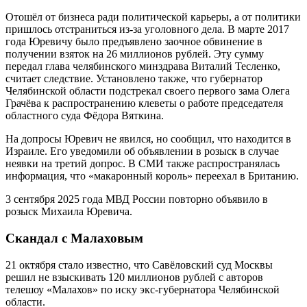
Отошёл от бизнеса ради политической карьеры, а от политики
пришлось отстраниться из-за уголовного дела. В марте 2017
года Юревичу было предъявлено заочное обвинение в
получении взяток на 26 миллионов рублей. Эту сумму
передал глава челябинского минздрава Виталий Тесленко,
считает следствие. Установлено также, что губернатор
Челябинской области подстрекал своего первого зама Олега
Грачёва к распространению клеветы о работе председателя
областного суда Фёдора Вяткина.
На допросы Юревич не явился, но сообщил, что находится в
Израиле. Его уведомили об объявлении в розыск в случае
неявки на третий допрос. В СМИ также распространялась
информация, что «макаронный король» переехал в Британию.
3 сентября 2025 года МВД России повторно объявило в
розыск Михаила Юревича.
Скандал с Малаховым
21 октября стало известно, что Савёловский суд Москвы
решил не взыскивать 120 миллионов рублей с авторов
телешоу «Малахов» по иску экс-губернатора Челябинской
области.