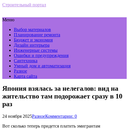
Строительный портал
Меню
Выбор материалов
Планирование ремонта
Бюджет и экономия
Дизайн интерьера
Инженерные системы
Ошибки и предупреждения
Сантехника
Умный дом и автоматизация
Разное
Карта сайта
Япония взялась за нелегалов: вид на
жительство там подорожает сразу в 10
раз
24 ноября 2025
Разное
Комментарии: 0
Вот сколько теперь придется платить эмигрантам