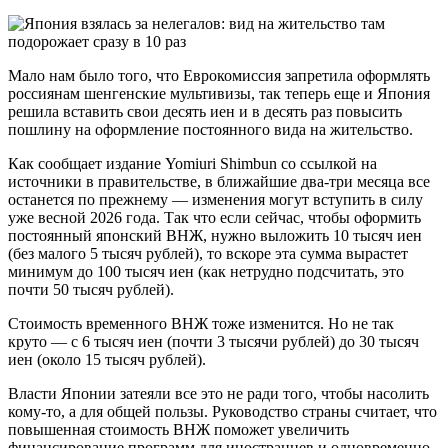
Мало нам было того, что Еврокомиссия запретила оформлять
россиянам шенгенские мультивизы, так теперь еще и Япония
решила вставить свои десять иен и в десять раз повысить
пошлину на оформление постоянного вида на жительство.
Как сообщает издание Yomiuri Shimbun со ссылкой на
источники в правительстве, в ближайшие два-три месяца все
останется по прежнему — изменения могут вступить в силу
уже весной 2026 года. Так что если сейчас, чтобы оформить
постоянный японский ВНЖ, нужно выложить 10 тысяч иен
(без малого 5 тысяч рублей), то вскоре эта сумма вырастет
минимум до 100 тысяч иен (как нетрудно подсчитать, это
почти 50 тысяч рублей).
Стоимость временного ВНЖ тоже изменится. Но не так
круто — с 6 тысяч иен (почти 3 тысячи рублей) до 30 тысяч
иен (около 15 тысяч рублей).
Власти Японии затеяли все это не ради того, чтобы насолить
кому-то, а для общей пользы. Руководство страны считает, что
повышенная стоимость ВНЖ поможет увеличить
финансирование программ для иностранцев и одновременно