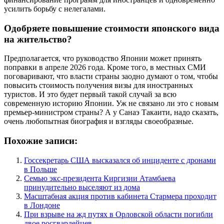
усилить борьбу с нелегалами.
Одобряете повышение стоимости японского вида
на жительство?
Предполагается, что руководство Японии может принять
поправки в апреле 2026 года. Кроме того, в местных СМИ
поговаривают, что власти страны заодно думают о том, чтобы
повысить стоимость получения визы для иностранных
туристов. И это будет первый такой случай за всю
современную историю Японии. Уж не связано ли это с новым
премьер-министром страны? А у Санаэ Такаити, надо сказать,
очень любопытная биография и взгляды своеобразные.
Похожие записи:
Госсекретарь США высказался об инциденте с дронами
в Польше
Семью экс-президента Киргизии Атамбаева
принудительно выселяют из дома
Масштабная акция против кабинета Стармера проходит
в Лондоне
При взрыве на жд путях в Орловской области погибли
двое росгвардейцев