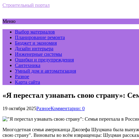
Строительный портал
Меню
Выбор материалов
Планирование ремонта
Бюджет и экономия
Дизайн интерьера
Инженерные системы
Ошибки и предупреждения
Сантехника
Умный дом и автоматизация
Разное
Карта сайта
«Я перестал узнавать свою страну»: С
19 октября 2025
Разное
Комментарии: 0
Многодетная семья американца Джозефа Шуцмана была вынуждена
свою страну". Виноваты во всём извращенцы: Шуцман рассказа