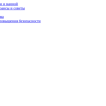
и и ванной
юансы и советы
ома
 повышения безопасности