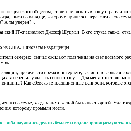
основ русского общества, стали привлекать в нашу страну инос
ьград писал о канадце, которому пришлось перевезти свою семью
? А ты уверен?».
анский IT-специалист Джозеф Шуцман. В его случае также, отча
дители семерых, сейчас ожидают появления на свет восьмого ре
 мол.
оляции, проведя это время в интернете, где они поглощали с
цах, я перестал узнавать свою страну. …Для меня это стало на
 принципы? Как сберечь те традиционные ценности, которые оте
ен в его семье, когда у них с женой было шесть детей. Уже тогд
ления, которому промыли мозги.
го гриба научились делать бумагу и водонепроницаемую ткань