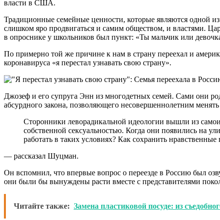
власти в США.
Традиционные семейные ценности, которые являются одной из 
слишком яро продвигаться и самим обществом, и властями. Цар
в опроснике у школьников был пункт: «Ты мальчик или девочка
По примерно той же причине к нам в страну переехал и америк
коронавируса «я перестал узнавать свою страну».
Джозеф и его супруга Энн из многодетных семей. Сами они ро
абсурдного закона, позволяющего несовершеннолетним менять
Сторонники леворадикальной идеологии вышли из самоиз
собственной сексуальностью. Когда они появились на ули
работать в таких условиях? Как сохранить нравственные
— рассказал Шуцман.
Он вспомнил, что впервые вопрос о переезде в Россию был озвуч
они были бы вынуждены расти вместе с представителями поко
Читайте также:
Замена пластиковой посуде: из съедобно