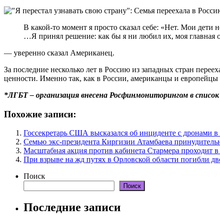
В какой-то момент я просто сказал себе: «Нет. Мои дети 
…Я принял решение: как бы я ни любил их, моя главная о
— уверенно сказал Американец.
За последние несколько лет в Россию из западных стран перее
ценности. Именно так, как в России, американцы и европейцы 
*ЛГБТ – организация внесена Росфинмониторингом в список
Похожие записи:
Госсекретарь США высказался об инциденте с дронами 
Семью экс-президента Киргизии Атамбаева принудитель
Масштабная акция против кабинета Стармера проходит в
При взрыве на жд путях в Орловской области погибли дв
Поиск
Поиск
Последние записи