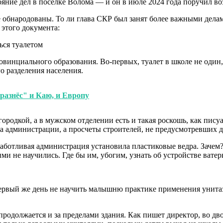
ние дел в поселке Волома — и он в июле 2024 года поручил возб
е обнародованы. То ли глава СКР был занят более важными делам
этого документа:
овинциального образования. Во-первых, туалет в школе не один
о разделения населения.
разнёс" и Каю, и Европу
городкой, а в мужском отделении есть и такая роскошь, как писуа
а администрации, а просчеты строителей, не предусмотревших д
заботливая администрация установила пластиковые ведра. Зачем?
ими не научились. Где бы им, убогим, узнать об устройстве ватер
ервый же день не научить малышню практике применения унитаза
е продолжается и за пределами здания. Как пишет директор, во 