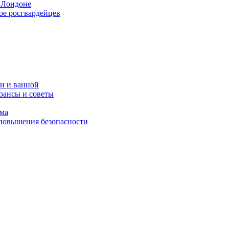
 Лондоне
ое росгвардейцев
и и ванной
юансы и советы
ома
 повышения безопасности