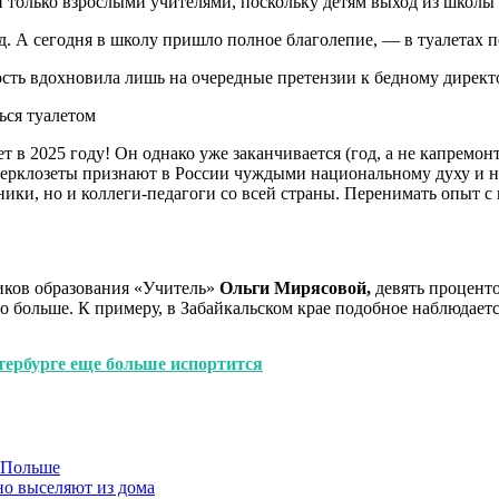
и только взрослыми учителями, поскольку детям выход из школ
д. А сегодня в школу пришло полное благолепие, — в туалетах п
ть вдохновила лишь на очередные претензии к бедному директ
т в 2025 году! Он однако уже заканчивается (год, а не капремон
ватерклозеты признают в России чуждыми национальному духу и 
ники, но и коллеги-педагоги со всей страны. Перенимать опыт
иков образования «Учитель»
Ольги Мирясовой,
девять процент
о больше. К примеру, в Забайкальском крае подобное наблюдаетс
тербурге еще больше испортится
в Польше
но выселяют из дома