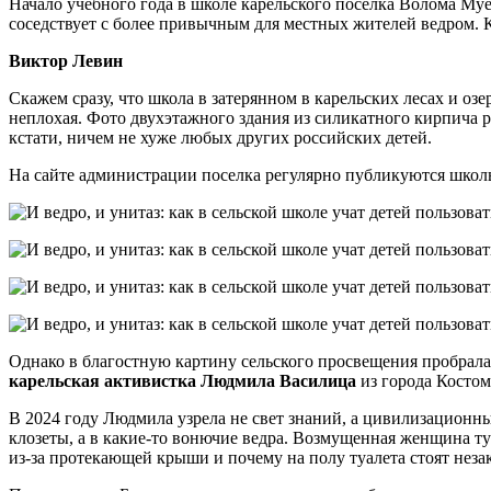
Начало учебного года в школе карельского поселка Волома Муе
соседствует с более привычным для местных жителей ведром. К
Виктор Левин
Скажем сразу, что школа в затерянном в карельских лесах и оз
неплохая. Фото двухэтажного здания из силикатного кирпича 
кстати, ничем не хуже любых других российских детей.
На сайте администрации поселка регулярно публикуются школь
Однако в благостную картину сельского просвещения пробралась
карельская активистка Людмила Василица
из города Косто
В 2024 году Людмила узрела не свет знаний, а цивилизационн
клозеты, а в какие-то вонючие ведра. Возмущенная женщина т
из-за протекающей крыши и почему на полу туалета стоят неза