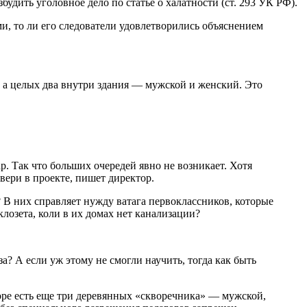
удить уголовное дело по статье о халатности (ст. 293 УК РФ).
и, то ли его следователи удовлетворились объяснением
, а целых два внутри здания — мужской и женский. Это
р. Так что больших очередей явно не возникает. Хотя
вери в проекте, пишет директор.
 В них справляет нужду ватага первоклассников, которые
клозета, коли в их домах нет канализации?
? А если уж этому не смогли научить, тогда как быть
дворе есть еще три деревянных «скворечника» — мужской,