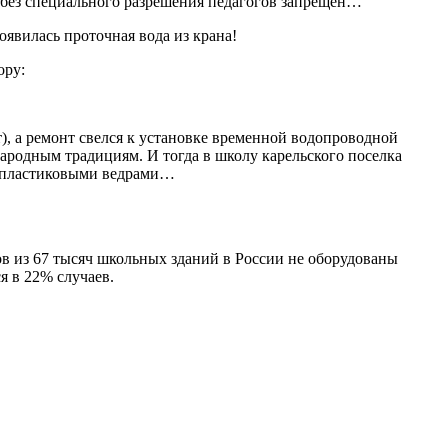
ы без специального разрешения педагогов запрещен…
оявилась проточная вода из крана!
ору:
т), а ремонт свелся к установке временной водопроводной
народным традициям. И тогда в школу карельского поселка
 с пластиковыми ведрами…
ов из 67 тысяч школьных зданий в России не оборудованы
я в 22% случаев.