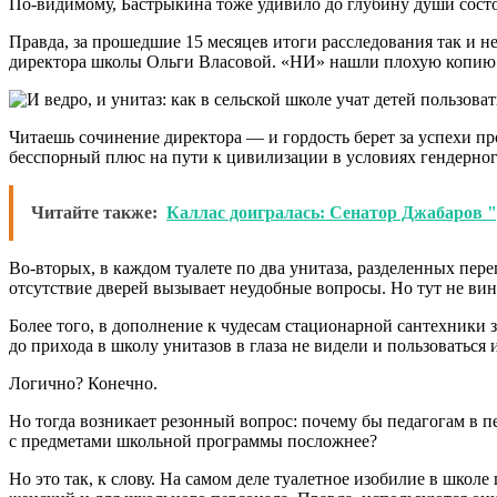
По-видимому, Бастрыкина тоже удивило до глубину души состоя
Правда, за прошедшие 15 месяцев итоги расследования так и н
директора школы Ольги Власовой. «НИ» нашли плохую копию 
Читаешь сочинение директора — и гордость берет за успехи пр
бесспорный плюс на пути к цивилизации в условиях гендерног
Читайте также:
Каллас доигралась: Сенатор Джабаров "
Во-вторых, в каждом туалете по два унитаза, разделенных пере
отсутствие дверей вызывает неудобные вопросы. Но тут не вин
Более того, в дополнение к чудесам стационарной сантехники 
до прихода в школу унитазов в глаза не видели и пользоваться 
Логично? Конечно.
Но тогда возникает резонный вопрос: почему бы педагогам в п
с предметами школьной программы посложнее?
Но это так, к слову. На самом деле туалетное изобилие в школ