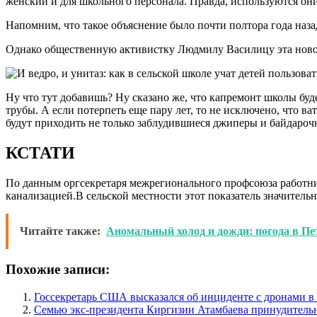
женский и для школьного персонала. Правда, используются он
Напомним, что такое объяснение было почти полтора года наза
Однако общественную активистку Людмилу Василицу эта новос
Ну что тут добавишь? Ну сказано же, что капремонт школы буде
трубы. А если потерпеть еще пару лет, то не исключено, что 
будут приходить не только заблудившиеся джиперы и байдароч
КСТАТИ
По данным оргсекретаря межрегионального профсоюза работн
канализацией.В сельской местности этот показатель значительн
Читайте также:
Аномальный холод и дожди: погода в Пе
Похожие записи:
Госсекретарь США высказался об инциденте с дронами 
Семью экс-президента Киргизии Атамбаева принудитель