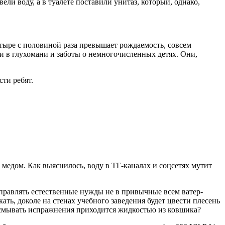
ли воду, а в туалете поставили унитаз, который, однако,
четыре с половиной раза превышает рождаемость, совсем
 в глухомани и заботы о немногочисленных детях. Они,
ти ребят.
 медом. Как выяснилось, воду в ТГ-каналах и соцсетях мутит
справлять естественные нужды не в привычные всем ватер-
кать, доколе на стенах учебного заведения будет цвести плесень
и смывать испражнения приходится жидкостью из ковшика?