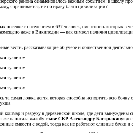
зерского района ознаменовалось важным событием: в школу прове
ому, спрашивается, не по нраву блага цивилизации?
ерах поселке с населением в 637 человек, смертность которых в 
размещено даже в Википедии — как символ наличия цивилизации
ные вести, рассказывающие об учебе и общественной деятельнос
 та самая ложка дегтя, которая способна испортить всю бочку с
мукша.
ый кошмар и разруху в деревенской школе, где дети вынуждены 
ут же написала жалобу
главе СКР Александру Бастрыкину:
дес
конные емкости с водой, тогда как не работают сливные бачки 