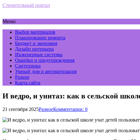
Строительный портал
Меню
Выбор материалов
Планирование ремонта
Бюджет и экономия
Дизайн интерьера
Инженерные системы
Ошибки и предупреждения
Сантехника
Умный дом и автоматизация
Разное
Карта сайта
И ведро, и унитаз: как в сельской школ
21 сентября 2025
Разное
Комментарии: 0