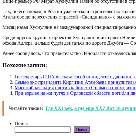
Вице-премьер РФ Марат Хуснуллин заявил об отсутствии в стр
Так, по его словам, в России уже «начали строительство кольц
Агалатово до пересечения с трассой «Скандинавия» с выходам
Месяц назад Хуснуллин на международной специализированной 
Среди других крупных проектов Хуснуллин в интервью Наиле А
обхода Адлера, дальше будем двигаться по дороге Джубга — С
Ранее сообщалось, что правительство Ленобласти отказалось з
Похожие записи:
Госсекретарь США высказался об инциденте с дронами 
Семью экс-президента Киргизии Атамбаева принудитель
Масштабная акция против кабинета Стармера проходит в
При взрыве на жд путях в Орловской области погибли дв
Читайте также:
Где XXI век, а где еще XX? Вот 10 лучш
Поиск
Поиск