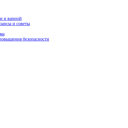
и и ванной
юансы и советы
ома
 повышения безопасности