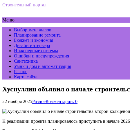
Строительный портал
Меню
Выбор материалов
Планирование ремонта
Бюджет и экономия
Дизайн интерьера
Инженерные системы
Ошибки и предупреждения
Сантехника
Умный дом и автоматизация
Разное
Карта сайта
Хуснуллин объявил о начале строительс
22 ноября 2025
Разное
Комментарии: 0
К реализации проекта планировалось приступить в начале 2026