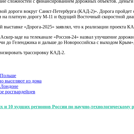
ане сложностей с финансированием дорожных объектов. Деньги н
евой дороги вокруг Санкт-Петербурга (КАД-2)». Дорога пройдет 
и на платную дорогу М-11 и будущий Восточный скоростной диа
выставке «Дорога-2025» заявлял, что к реализации проекта КА
скер-заде на телеканале «Россия-24» назвал улучшение дорожно
очи до Геленджика и дальше до Новороссийска с выходом Крым»
авизировать трассировку КАД-2.
в Польше
но выселяют из дома
 Лондоне
ое росгвардейцев
их и 10 худших регионов России по научно-технологическому 